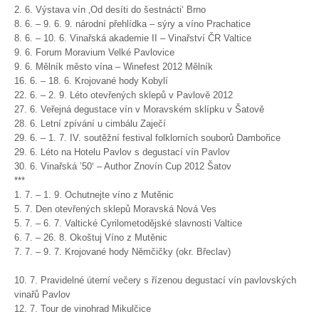
2. 6. Výstava vín ‚Od desíti do šestnácti‘ Brno
8. 6. – 9. 6. 9. národní přehlídka – sýry a víno Prachatice
8. 6. – 10. 6. Vinařská akademie II – Vinařství ČR Valtice
9. 6. Forum Moravium Velké Pavlovice
9. 6. Mělník město vína – Winefest 2012 Mělník
16. 6. – 18. 6. Krojované hody Kobylí
22. 6. – 2. 9. Léto otevřených sklepů v Pavlově 2012
27. 6. Veřejná degustace vín v Moravském sklípku v Šatově
28. 6. Letní zpívání u cimbálu Zaječí
29. 6. – 1. 7. IV. soutěžní festival folklorních souborů Dambořice
29. 6. Léto na Hotelu Pavlov s degustací vín Pavlov
30. 6. Vinařská ’50‘ – Author Znovín Cup 2012 Šatov
***
1. 7. – 1. 9. Ochutnejte víno z Mutěnic
5. 7. Den otevřených sklepů Moravská Nová Ves
5. 7. – 6. 7. Valtické Cyrilometodějské slavnosti Valtice
6. 7. – 26. 8. Okoštuj Víno z Mutěnic
7. 7. – 9. 7. Krojované hody Němčičky (okr. Břeclav)
10. 7. Pravidelné úterní večery s řízenou degustací vín pavlovských
vinařů Pavlov
12. 7. Tour de vinohrad Mikulčice