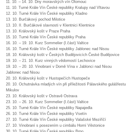
11. 10. – 14. 10. Dny moravských vín Olomouc
11. 10. Turné Krále Vín České republiky Kralupy nad Vltavou
12. 10. Turné Krále Vín České republiky Kladno
13. 10. Burčákový pochod Milotice
13. 10. II. Burčákové slavnosti v Klentnici Klentnice
13. 10. Královský košt v Praze Praha
15. 10. Turné Krále Vín České republiky Praha
16. 10. – 19. 10. Kurz Sommelier (I.část) Valtice
16. 10. Turné Krále Vín České republiky Jablonec nad Nisou
18. 10. Královský košt v Českých Budějovicích České Budějovice
19. 10. – 21. 10. Kurz vinných vědomostí Lechovice
19. 10. – 20. 10. Vinobraní v Domě Vína v Jablonci nad Nisou
Jablonec nad Nisou
20. 10. Královský košt v Hustopečích Hustopeče
20. 10. Ochutnávka mladých vín při příležitosti Pálavského gulášfestu
Mikulov
23. 10. Královský košt v Ostravě Ostrava
23. 10. – 26. 10. Kurz Sommelier (I.část) Valtice
25. 10. Turné Krále Vín České republiky Napajedla
26. 10. Turné Krále Vín České republiky Vsetín
27. 10. Turné Krále Vín České republiky Valašské Meziříčí
27. 10. Vinobraní s posezením u cimbálu Horní Věstonice
30. 10. Turné Krále Vín České republiky Brno