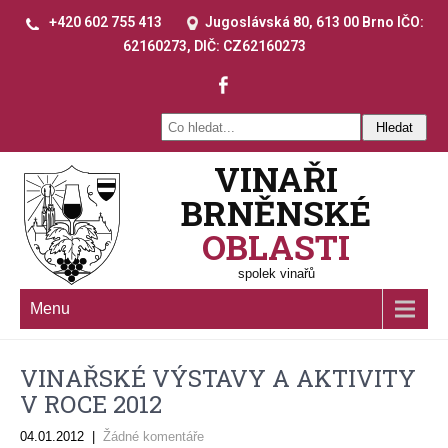
+420 602 755 413
Jugoslávská 80, 613 00 Brno IČO:
62160273, DIČ: CZ62160273
VINAŘI
BRNĚNSKÉ
OBLASTI
spolek vinařů
Menu
VINAŘSKÉ VÝSTAVY A AKTIVITY
V ROCE 2012
04.01.2012
|
Žádné komentáře