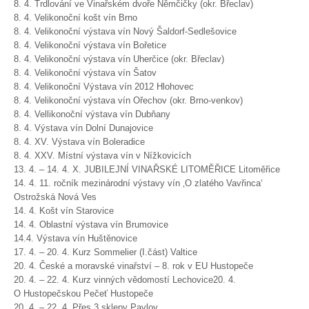
8. 4. Trdlování ve Vinařském dvoře Němčičky (okr. Břeclav)
8. 4. Velikonoční košt vín Brno
8. 4. Velikonoční výstava vín Nový Šaldorf-Sedlešovice
8. 4. Velikonoční výstava vín Bořetice
8. 4. Velikonoční výstava vín Uherčice (okr. Břeclav)
8. 4. Velikonoční výstava vín Šatov
8. 4. Velikonoční Výstava vín 2012 Hlohovec
8. 4. Velikonoční výstava vín Ořechov (okr. Brno-venkov)
8. 4. Vellikonoční výstava vín Dubňany
8. 4. Výstava vín Dolní Dunajovice
8. 4. XV. Výstava vín Boleradice
8. 4. XXV. Místní výstava vín v Nížkovicích
13. 4. – 14. 4. X. JUBILEJNÍ VINAŘSKÉ LITOMĚŘICE Litoměřice
14. 4. 11. ročník mezinárodní výstavy vín ‚O zlatého Vavřinca‘
Ostrožská Nová Ves
14. 4. Košt vín Starovice
14. 4. Oblastní výstava vín Brumovice
14.4. Výstava vín Huštěnovice
17. 4. – 20. 4. Kurz Sommelier (I.část) Valtice
20. 4. České a moravské vinařství – 8. rok v EU Hustopeče
20. 4. – 22. 4. Kurz vinných vědomostí Lechovice20. 4.
O Hustopečskou Pečeť Hustopeče
20. 4. – 22. 4. Přes 3 sklepy Pavlov