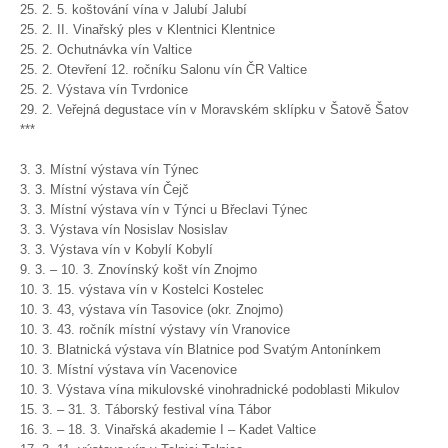
25. 2. 5. koštování vína v Jalubí Jalubí
25. 2. II. Vinařský ples v Klentnici Klentnice
25. 2. Ochutnávka vín Valtice
25. 2. Otevření 12. ročníku Salonu vín ČR Valtice
25. 2. Výstava vín Tvrdonice
29. 2. Veřejná degustace vín v Moravském sklípku v Šatově Šatov
***
3. 3. Místní výstava vín Týnec
3. 3. Místní výstava vín Čejč
3. 3. Místní výstava vín v Týnci u Břeclavi Týnec
3. 3. Výstava vín Nosislav Nosislav
3. 3. Výstava vín v Kobylí Kobylí
9. 3. – 10. 3. Znovínský košt vín Znojmo
10. 3. 15. výstava vín v Kostelci Kostelec
10. 3. 43, výstava vín Tasovice (okr. Znojmo)
10. 3. 43. ročník místní výstavy vín Vranovice
10. 3. Blatnická výstava vín Blatnice pod Svatým Antonínkem
10. 3. Místní výstava vín Vacenovice
10. 3. Výstava vína mikulovské vinohradnické podoblasti Mikulov
15. 3. – 31. 3. Táborský festival vína Tábor
16. 3. – 18. 3. Vinařská akademie I – Kadet Valtice