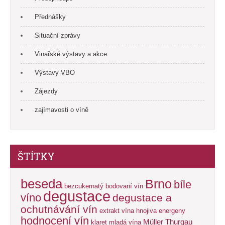
Přednášky
Situační zprávy
Vinařské výstavy a akce
Výstavy VBO
Zájezdy
zajímavosti o víně
ŠTÍTKY
beseda
Brno
bíle
bezcukernatý
bodovaní vín
degustace
víno
degustace a
ochutnávání vín
extrakt vína
hnojiva energeny
hodnocení vín
Müller Thurgau
klaret
mladá vína