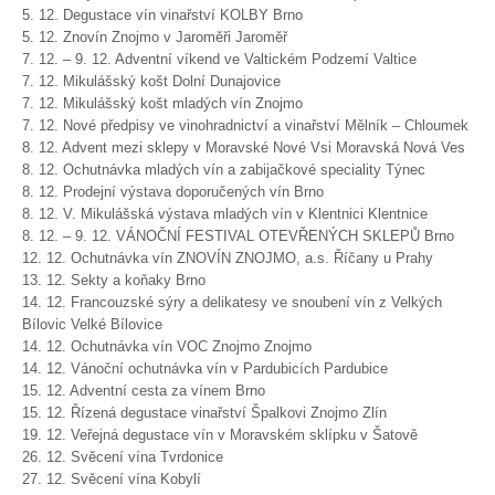
5. 12. Degustace vín vinařství KOLBY Brno
5. 12. Znovín Znojmo v Jaroměři Jaroměř
7. 12. – 9. 12. Adventní víkend ve Valtickém Podzemí Valtice
7. 12. Mikulášský košt Dolní Dunajovice
7. 12. Mikulášský košt mladých vín Znojmo
7. 12. Nové předpisy ve vinohradnictví a vinařství Mělník – Chloumek
8. 12. Advent mezi sklepy v Moravské Nové Vsi Moravská Nová Ves
8. 12. Ochutnávka mladých vín a zabijačkové speciality Týnec
8. 12. Prodejní výstava doporučených vín Brno
8. 12. V. Mikulášská výstava mladých vín v Klentnici Klentnice
8. 12. – 9. 12. VÁNOČNÍ FESTIVAL OTEVŘENÝCH SKLEPŮ Brno
12. 12. Ochutnávka vín ZNOVÍN ZNOJMO, a.s. Říčany u Prahy
13. 12. Sekty a koňaky Brno
14. 12. Francouzské sýry a delikatesy ve snoubení vín z Velkých
Bílovic Velké Bílovice
14. 12. Ochutnávka vín VOC Znojmo Znojmo
14. 12. Vánoční ochutnávka vín v Pardubicích Pardubice
15. 12. Adventní cesta za vínem Brno
15. 12. Řízená degustace vinařství Špalkovi Znojmo Zlín
19. 12. Veřejná degustace vín v Moravském sklípku v Šatově
26. 12. Svěcení vína Tvrdonice
27. 12. Svěcení vína Kobylí