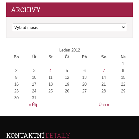
ARCHIVY
Archivy
Leden 2012
Po
Út
St
Čt
Pá
So
Ne
1
2
3
4
5
6
7
8
9
10
11
12
13
14
15
16
17
18
19
20
21
22
23
24
25
26
27
28
29
30
31
« Říj
Úno »
KONTAKTNÍ
DETAILY