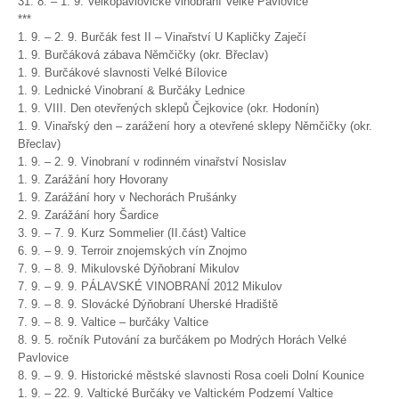
31. 8. – 1. 9. Velkopavlovické vinobraní Velké Pavlovice
***
1. 9. – 2. 9. Burčák fest II – Vinařství U Kapličky Zaječí
1. 9. Burčáková zábava Němčičky (okr. Břeclav)
1. 9. Burčákové slavnosti Velké Bílovice
1. 9. Lednické Vinobraní & Burčáky Lednice
1. 9. VIII. Den otevřených sklepů Čejkovice (okr. Hodonín)
1. 9. Vinařský den – zarážení hory a otevřené sklepy Němčičky (okr.
Břeclav)
1. 9. – 2. 9. Vinobraní v rodinném vinařství Nosislav
1. 9. Zarážání hory Hovorany
1. 9. Zarážání hory v Nechorách Prušánky
2. 9. Zarážání hory Šardice
3. 9. – 7. 9. Kurz Sommelier (II.část) Valtice
6. 9. – 9. 9. Terroir znojemských vín Znojmo
7. 9. – 8. 9. Mikulovské Dýňobraní Mikulov
7. 9. – 9. 9. PÁLAVSKÉ VINOBRANÍ 2012 Mikulov
7. 9. – 8. 9. Slovácké Dýňobraní Uherské Hradiště
7. 9. – 8. 9. Valtice – burčáky Valtice
8. 9. 5. ročník Putování za burčákem po Modrých Horách Velké
Pavlovice
8. 9. – 9. 9. Historické městské slavnosti Rosa coeli Dolní Kounice
1. 9. – 22. 9. Valtické Burčáky ve Valtickém Podzemí Valtice