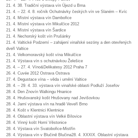
21. 4. 38. Tradiční výstava vín Újezd u Brna
21. 4. – 22. 4. 8. ročník Ochutnávky českých vín ve Slaném – Kvíc
21. 4. Místní výstava vín Dambořice
21. 4. Místní výstava vín Mikulčice 2012
21. 4. Místní výstava vín Šardice
21. 4. Nechorský košt vín Prušánky
21. 4. Valtické Podzemí – zahájení vinařské sezóny a den otevřených
dveří Valtice
21. 4. Velkomoravský košt vína Mikulčice
21. 4. Výstava vín s ochutnávkou Želešice
25. 4. – 27. 4. Víno&Delikatesy 2012 Praha 7
26. 4. Cuvée 2012 Ostrava Ostrava
27. 4. Degustace vína – věda i umění Valtice
28. 4. – 29. 4. 33. výstava vín vinařské oblasti Podluží Josefov
28. 4. Den Znovín Walkingu Hnanice
28. 4. Hrušovanský košt Hrušovany nad Jevišovkou
28. 4. Jarní výstava vín na hradě Veveří Brno
28. 4. Košt v Klentnici Klentnice
28. 4. Oblastní výstava vín Velké Bílovice
28. 4. Vinný košt Horní Věstonice
28. 4. Výstava vín Svatobořice-Mistřín
28. 4. Výstava vín v Blučině Blučina28. 4. XXXIX. Oblastní výstava