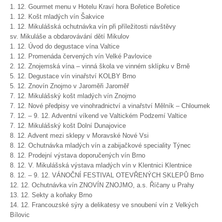
1. 12. Gourmet menu v Hotelu Kraví hora Bořetice Bořetice
1. 12. Košt mladých vín Šakvice
1. 12. Mikulášská ochutnávka vín při příležitosti návštěvy
sv. Mikuláše a obdarovávání dětí Mikulov
1. 12. Úvod do degustace vína Valtice
1. 12. Promenáda červených vín Velké Pavlovice
2. 12. Znojemská vína – vinná škola ve vinném sklípku v Brně
5. 12. Degustace vín vinařství KOLBY Brno
5. 12. Znovín Znojmo v Jaroměři Jaroměř
7. 12. Mikulášský košt mladých vín Znojmo
7. 12. Nové předpisy ve vinohradnictví a vinařství Mělník – Chloumek
7. 12. – 9. 12. Adventní víkend ve Valtickém Podzemí Valtice
7. 12. Mikulášský košt Dolní Dunajovice
8. 12. Advent mezi sklepy v Moravské Nové Vsi
8. 12. Ochutnávka mladých vín a zabijačkové speciality Týnec
8. 12. Prodejní výstava doporučených vín Brno
8. 12. V. Mikulášská výstava mladých vín v Klentnici Klentnice
8. 12. – 9. 12. VÁNOČNÍ FESTIVAL OTEVŘENÝCH SKLEPŮ Brno
12. 12. Ochutnávka vín ZNOVÍN ZNOJMO, a.s. Říčany u Prahy
13. 12. Sekty a koňaky Brno
14. 12. Francouzské sýry a delikatesy ve snoubení vín z Velkých
Bílovic