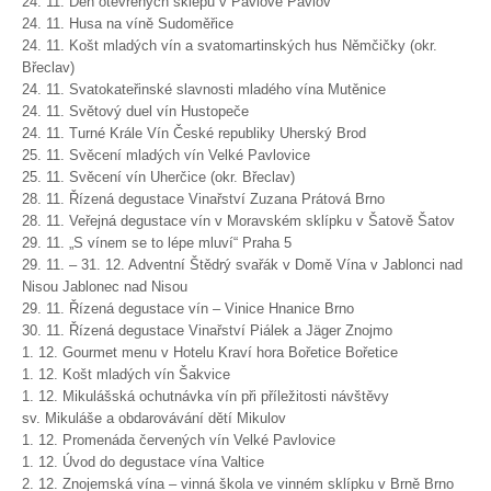
24. 11. Den otevřených sklepů v Pavlově Pavlov
24. 11. Husa na víně Sudoměřice
24. 11. Košt mladých vín a svatomartinských hus Němčičky (okr.
Břeclav)
24. 11. Svatokateřinské slavnosti mladého vína Mutěnice
24. 11. Světový duel vín Hustopeče
24. 11. Turné Krále Vín České republiky Uherský Brod
25. 11. Svěcení mladých vín Velké Pavlovice
25. 11. Svěcení vín Uherčice (okr. Břeclav)
28. 11. Řízená degustace Vinařství Zuzana Prátová Brno
28. 11. Veřejná degustace vín v Moravském sklípku v Šatově Šatov
29. 11. „S vínem se to lépe mluví“ Praha 5
29. 11. – 31. 12. Adventní Štědrý svařák v Domě Vína v Jablonci nad
Nisou Jablonec nad Nisou
29. 11. Řízená degustace vín – Vinice Hnanice Brno
30. 11. Řízená degustace Vinařství Piálek a Jäger Znojmo
1. 12. Gourmet menu v Hotelu Kraví hora Bořetice Bořetice
1. 12. Košt mladých vín Šakvice
1. 12. Mikulášská ochutnávka vín při příležitosti návštěvy
sv. Mikuláše a obdarovávání dětí Mikulov
1. 12. Promenáda červených vín Velké Pavlovice
1. 12. Úvod do degustace vína Valtice
2. 12. Znojemská vína – vinná škola ve vinném sklípku v Brně Brno