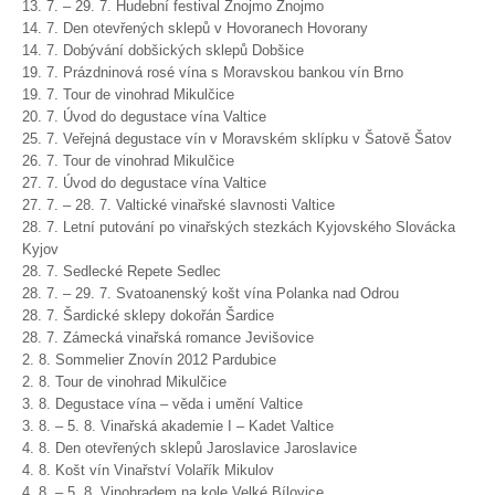
13. 7. – 29. 7. Hudební festival Znojmo Znojmo
14. 7. Den otevřených sklepů v Hovoranech Hovorany
14. 7. Dobývání dobšických sklepů Dobšice
19. 7. Prázdninová rosé vína s Moravskou bankou vín Brno
19. 7. Tour de vinohrad Mikulčice
20. 7. Úvod do degustace vína Valtice
25. 7. Veřejná degustace vín v Moravském sklípku v Šatově Šatov
26. 7. Tour de vinohrad Mikulčice
27. 7. Úvod do degustace vína Valtice
27. 7. – 28. 7. Valtické vinařské slavnosti Valtice
28. 7. Letní putování po vinařských stezkách Kyjovského Slovácka
Kyjov
28. 7. Sedlecké Repete Sedlec
28. 7. – 29. 7. Svatoanenský košt vína Polanka nad Odrou
28. 7. Šardické sklepy dokořán Šardice
28. 7. Zámecká vinařská romance Jevišovice
2. 8. Sommelier Znovín 2012 Pardubice
2. 8. Tour de vinohrad Mikulčice
3. 8. Degustace vína – věda i umění Valtice
3. 8. – 5. 8. Vinařská akademie I – Kadet Valtice
4. 8. Den otevřených sklepů Jaroslavice Jaroslavice
4. 8. Košt vín Vinařství Volařík Mikulov
4. 8. – 5. 8. Vinohradem na kole Velké Bílovice