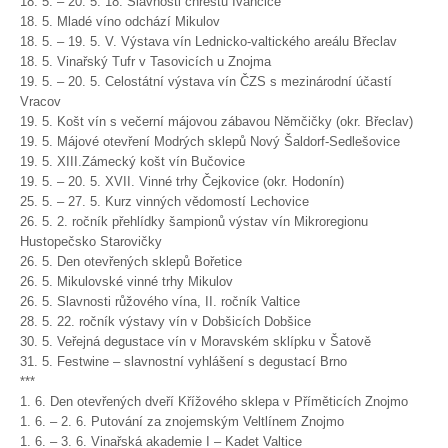
18. 5. – 20. 5. 18. Slavnosti chřestu Ivančice
18. 5. Mladé víno odchází Mikulov
18. 5. – 19. 5. V. Výstava vín Lednicko-valtického areálu Břeclav
18. 5. Vinařský Tufr v Tasovicích u Znojma
19. 5. – 20. 5. Celostátní výstava vín ČZS s mezinárodní účastí
Vracov
19. 5. Košt vín s večerní májovou zábavou Němčičky (okr. Břeclav)
19. 5. Májové otevření Modrých sklepů Nový Šaldorf-Sedlešovice
19. 5. XIII.Zámecký košt vín Bučovice
19. 5. – 20. 5. XVII. Vinné trhy Čejkovice (okr. Hodonín)
25. 5. – 27. 5. Kurz vinných vědomostí Lechovice
26. 5. 2. ročník přehlídky šampionů výstav vín Mikroregionu
Hustopečsko Starovičky
26. 5. Den otevřených sklepů Bořetice
26. 5. Mikulovské vinné trhy Mikulov
26. 5. Slavnosti růžového vína, II. ročník Valtice
28. 5. 22. ročník výstavy vín v Dobšicích Dobšice
30. 5. Veřejná degustace vín v Moravském sklípku v Šatově
31. 5. Festwine – slavnostní vyhlášení s degustací Brno
***
1. 6. Den otevřených dveří Křížového sklepa v Příměticích Znojmo
1. 6. – 2. 6. Putování za znojemským Veltlínem Znojmo
1. 6. – 3. 6. Vinařská akademie I – Kadet Valtice