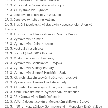
17. 3. 11. výstava vín v Telnici Telnice
17. 3. 23. ročník – Znojemský košt Znojmo
17. 3. 41. výstava vín Syrovice
17. 3. Josefovské chutnání vín Strážnice
17. 3. Josefovský košt vína Vážany
17. 3. Tradiční josefovská výstava vín Popovice (okr. Uherské
Hradiště)
17. 3. Tradiční Josefská výstava vín Vracov Vracov
17. 3. Výstava vín Krumvíř
17. 3. Výstava vína Dolní Kounice
24. 3. Festival vína Jihlava
24. 3. Josefský košt 2012 Bošovice
24. 3. Místní výstava vín Hovorany
24. 3. Výstava vín Bohuslavice u Kyjova
24. 3. Výstava vín Bulhary Bulhary
24. 3. Výstava vín Uherské Hradiště – Sady
24. 3. XI. přehlídka vín a sýrů Hrušky (okr. Břeclav)
24. 3. Výstava vín Uherské Hradiště – Sady
24. 3. XI. přehlídka vín a sýrů Hrušky (okr. Břeclav)
24. 3. XVIII. Práčská místní výstava vín Prosiměřice
25. 3. 22. výstava vín v Brně-Obřanech
28. 3. Veřejná degustace vín v Moravském sklípku v Šatově
29. 3. – 30. 3. Kurz Základy Sommelierství – Mendelu v Brně, Valtice