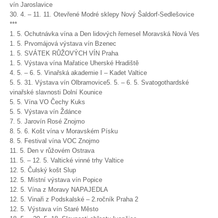
vín Jaroslavice
30. 4. – 11. 11. Otevřené Modré sklepy Nový Šaldorf-Sedlešovice
***
1. 5. Ochutnávka vína a Den lidových řemesel Moravská Nová Ves
1. 5. Prvomájová výstava vín Bzenec
1. 5. SVÁTEK RŮŽOVÝCH VÍN Praha
1. 5. Výstava vína Mařatice Uherské Hradiště
4. 5. – 6. 5. Vinařská akademie I – Kadet Valtice
5. 5. 31. Výstava vín Olbramovice5. 5. – 6. 5. Svatogothardské
vinařské slavnosti Dolní Kounice
5. 5. Vína VO Čechy Kuks
5. 5. Výstava vín Ždánce
7. 5. Jarovín Rosé Znojmo
8. 5. 6. Košt vína v Moravském Písku
8. 5. Festival vína VOC Znojmo
11. 5. Den v růžovém Ostrava
11. 5. – 12. 5. Valtické vinné trhy Valtice
12. 5. Čulský košt Slup
12. 5. Místní výstava vín Popice
12. 5. Vína z Moravy NAPAJEDLA
12. 5. Vinaři z Podskalské – 2.ročník Praha 2
12. 5. Výstava vín Staré Město