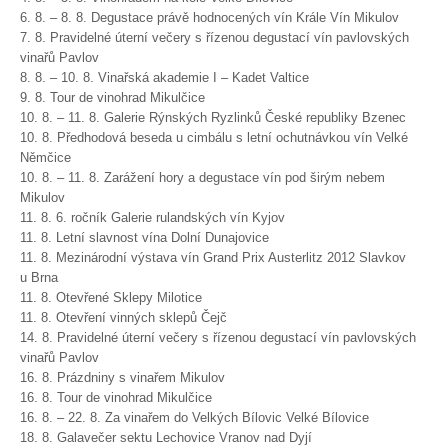
6. 8. – 8. 8. Degustace právě hodnocených vín Krále Vín Mikulov
7. 8. Pravidelné úterní večery s řízenou degustací vín pavlovských
vinařů Pavlov
8. 8. – 10. 8. Vinařská akademie I – Kadet Valtice
9. 8. Tour de vinohrad Mikulčice
10. 8. – 11. 8. Galerie Rýnských Ryzlinků České republiky Bzenec
10. 8. Předhodová beseda u cimbálu s letní ochutnávkou vín Velké
Němčice
10. 8. – 11. 8. Zarážení hory a degustace vín pod širým nebem
Mikulov
11. 8. 6. ročník Galerie rulandských vín Kyjov
11. 8. Letní slavnost vína Dolní Dunajovice
11. 8. Mezinárodní výstava vín Grand Prix Austerlitz 2012 Slavkov
u Brna
11. 8. Otevřené Sklepy Milotice
11. 8. Otevření vinných sklepů Čejč
14. 8. Pravidelné úterní večery s řízenou degustací vín pavlovských
vinařů Pavlov
16. 8. Prázdniny s vinařem Mikulov
16. 8. Tour de vinohrad Mikulčice
16. 8. – 22. 8. Za vinařem do Velkých Bílovic Velké Bílovice
18. 8. Galavečer sektu Lechovice Vranov nad Dyjí