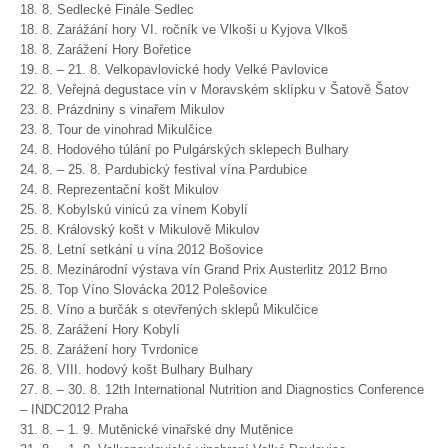
18. 8. Sedlecké Finále Sedlec
18. 8. Zarážání hory VI. ročník ve Vlkoši u Kyjova Vlkoš
18. 8. Zarážení Hory Bořetice
19. 8. – 21. 8. Velkopavlovické hody Velké Pavlovice
22. 8. Veřejná degustace vín v Moravském sklípku v Šatově Šatov
23. 8. Prázdniny s vinařem Mikulov
23. 8. Tour de vinohrad Mikulčice
24. 8. Hodového túlání po Pulgárských sklepech Bulhary
24. 8. – 25. 8. Pardubický festival vína Pardubice
24. 8. Reprezentační košt Mikulov
25. 8. Kobylskú vinicú za vínem Kobylí
25. 8. Královský košt v Mikulově Mikulov
25. 8. Letní setkání u vína 2012 Bošovice
25. 8. Mezinárodní výstava vín Grand Prix Austerlitz 2012 Brno
25. 8. Top Víno Slovácka 2012 Polešovice
25. 8. Víno a burčák s otevřených sklepů Mikulčice
25. 8. Zarážení Hory Kobylí
25. 8. Zarážení hory Tvrdonice
26. 8. VIII. hodový košt Bulhary Bulhary
27. 8. – 30. 8. 12th International Nutrition and Diagnostics Conference
– INDC2012 Praha
31. 8. – 1. 9. Mutěnické vinařské dny Mutěnice