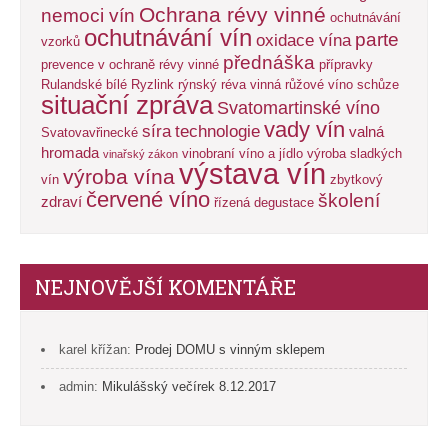
Ochrana révy vinné
nemoci vín
ochutnávání
ochutnávání vín
parte
oxidace vína
vzorků
přednáška
prevence v ochraně révy vinné
přípravky
Rulandské bílé
Ryzlink rýnský
réva vinná
růžové víno
schůze
situační zpráva
Svatomartinské víno
vady vín
síra
technologie
valná
Svatovavřinecké
hromada
vinobraní
víno a jídlo
výroba sladkých
vinařský zákon
výstava vín
výroba vína
vín
zbytkový
červené víno
školení
zdraví
řízená degustace
NEJNOVĚJŠÍ KOMENTÁŘE
karel křížan
:
Prodej DOMU s vinným sklepem
admin
:
Mikulášský večírek 8.12.2017