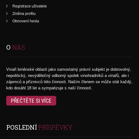
Registrace uživatele
Změna profilu
Obnovení hesla
O
NÁS
Vinaři brněnské oblasti jako samostatný právní subjekt je dobrovolný,
nepolitický, nevýdělečný odborný spolek vinohradníků a vinařů, ale i
zájemců a příznivců této činnosti. Naším členem se může stát každý,
kdo dosáhl 18 let a sympatizuje s naší činností.
PŘEČTĚTE SI VÍCE
POSLEDNÍ
PŘÍSPĚVKY