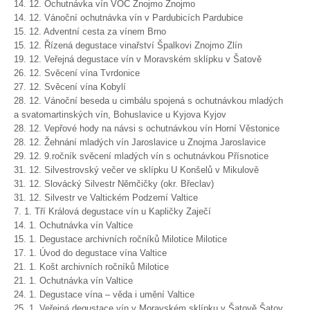
14. 12. Ochutnávka vín VOC Znojmo Znojmo
14. 12. Vánoční ochutnávka vín v Pardubicích Pardubice
15. 12. Adventní cesta za vínem Brno
15. 12. Řízená degustace vinařství Špalkovi Znojmo Zlín
19. 12. Veřejná degustace vín v Moravském sklípku v Šatově
26. 12. Svěcení vína Tvrdonice
27. 12. Svěcení vína Kobylí
28. 12. Vánoční beseda u cimbálu spojená s ochutnávkou mladých
a svatomartinských vín, Bohuslavice u Kyjova Kyjov
28. 12. Vepřové hody na návsi s ochutnávkou vín Horní Věstonice
28. 12. Žehnání mladých vín Jaroslavice u Znojma Jaroslavice
29. 12. 9.ročník svěcení mladých vín s ochutnávkou Přísnotice
31. 12. Silvestrovský večer ve sklípku U Konšelů v Mikulově
31. 12. Slovácký Silvestr Němčičky (okr. Břeclav)
31. 12. Silvestr ve Valtickém Podzemí Valtice
7. 1. Tří Králová degustace vín u Kapličky Zaječí
14. 1. Ochutnávka vín Valtice
15. 1. Degustace archivních ročníků Milotice Milotice
17. 1. Úvod do degustace vína Valtice
21. 1. Košt archivních ročníků Milotice
21. 1. Ochutnávka vín Valtice
24. 1. Degustace vína – věda i umění Valtice
25. 1. Veřejná degustace vín v Moravském sklípku v Šatově Šatov