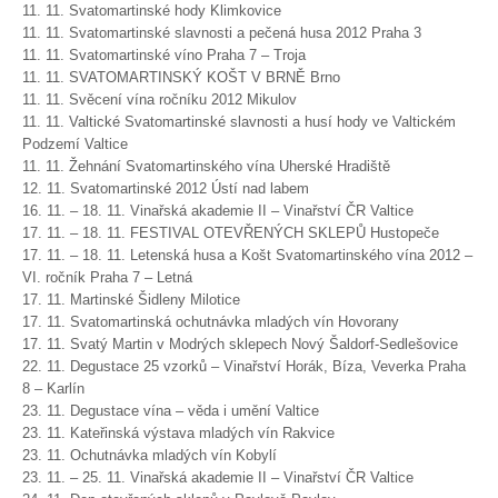
11. 11. Svatomartinské hody Klimkovice
11. 11. Svatomartinské slavnosti a pečená husa 2012 Praha 3
11. 11. Svatomartinské víno Praha 7 – Troja
11. 11. SVATOMARTINSKÝ KOŠT V BRNĚ Brno
11. 11. Svěcení vína ročníku 2012 Mikulov
11. 11. Valtické Svatomartinské slavnosti a husí hody ve Valtickém
Podzemí Valtice
11. 11. Žehnání Svatomartinského vína Uherské Hradiště
12. 11. Svatomartinské 2012 Ústí nad labem
16. 11. – 18. 11. Vinařská akademie II – Vinařství ČR Valtice
17. 11. – 18. 11. FESTIVAL OTEVŘENÝCH SKLEPŮ Hustopeče
17. 11. – 18. 11. Letenská husa a Košt Svatomartinského vína 2012 –
VI. ročník Praha 7 – Letná
17. 11. Martinské Šidleny Milotice
17. 11. Svatomartinská ochutnávka mladých vín Hovorany
17. 11. Svatý Martin v Modrých sklepech Nový Šaldorf-Sedlešovice
22. 11. Degustace 25 vzorků – Vinařství Horák, Bíza, Veverka Praha
8 – Karlín
23. 11. Degustace vína – věda i umění Valtice
23. 11. Kateřinská výstava mladých vín Rakvice
23. 11. Ochutnávka mladých vín Kobylí
23. 11. – 25. 11. Vinařská akademie II – Vinařství ČR Valtice