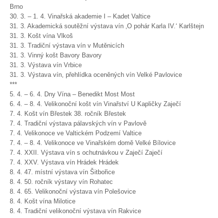
Brno
30. 3. – 1. 4. Vinařská akademie I – Kadet Valtice
31. 3. Akademická soutěžní výstava vín ‚O pohár Karla IV.‘ Karlštejn
31. 3. Košt vína Vlkoš
31. 3. Tradiční výstava vín v Mutěnicích
31. 3. Vinný košt Bavory Bavory
31. 3. Výstava vín Vrbice
31. 3. Výstava vín, přehlídka oceněných vín Velké Pavlovice
***
5. 4. – 6. 4. Dny Vína – Benedikt Most Most
6. 4. – 8. 4. Velikonoční košt vín Vinařství U Kapličky Zaječí
7. 4. Košt vín Břestek 38. ročník Břestek
7. 4. Tradiční výstava pálavských vín v Pavlově
7. 4. Velikonoce ve Valtickém Podzemí Valtice
7. 4. – 8. 4. Velikonoce ve Vinařském domě Velké Bílovice
7. 4. XXII. Výstava vín s ochutnávkou v Zaječí Zaječí
7. 4. XXV. Výstava vín Hrádek Hrádek
8. 4. 47. místní výstava vín Šitbořice
8. 4. 50. ročník výstavy vín Rohatec
8. 4. 65. Velikonoční výstava vín Polešovice
8. 4. Košt vína Milotice
8. 4. Tradiční velikonoční výstava vín Rakvice