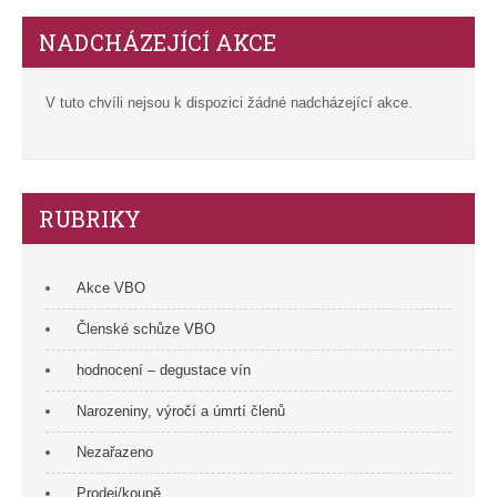
NADCHÁZEJÍCÍ AKCE
V tuto chvíli nejsou k dispozici žádné nadcházející akce.
RUBRIKY
Akce VBO
Členské schůze VBO
hodnocení – degustace vín
Narozeniny, výročí a úmrtí členů
Nezařazeno
Prodej/koupě