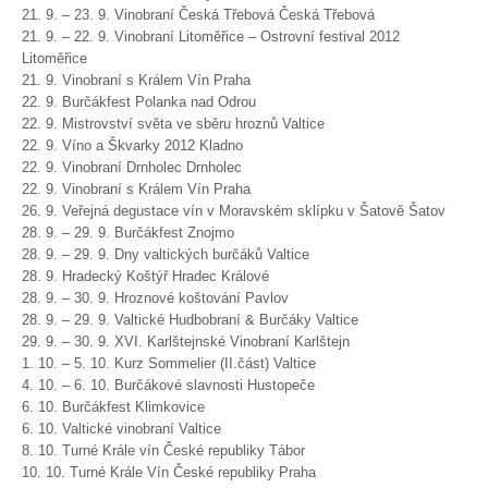
21. 9. – 23. 9. Vinobraní Česká Třebová Česká Třebová
21. 9. – 22. 9. Vinobraní Litoměřice – Ostrovní festival 2012
Litoměřice
21. 9. Vinobraní s Králem Vín Praha
22. 9. Burčákfest Polanka nad Odrou
22. 9. Mistrovství světa ve sběru hroznů Valtice
22. 9. Víno a Škvarky 2012 Kladno
22. 9. Vinobraní Drnholec Drnholec
22. 9. Vinobraní s Králem Vín Praha
26. 9. Veřejná degustace vín v Moravském sklípku v Šatově Šatov
28. 9. – 29. 9. Burčákfest Znojmo
28. 9. – 29. 9. Dny valtických burčáků Valtice
28. 9. Hradecký Koštýř Hradec Králové
28. 9. – 30. 9. Hroznové koštování Pavlov
28. 9. – 29. 9. Valtické Hudbobraní & Burčáky Valtice
29. 9. – 30. 9. XVI. Karlštejnské Vinobraní Karlštejn
1. 10. – 5. 10. Kurz Sommelier (II.část) Valtice
4. 10. – 6. 10. Burčákové slavnosti Hustopeče
6. 10. Burčákfest Klimkovice
6. 10. Valtické vinobraní Valtice
8. 10. Turné Krále vín České republiky Tábor
10. 10. Turné Krále Vín České republiky Praha