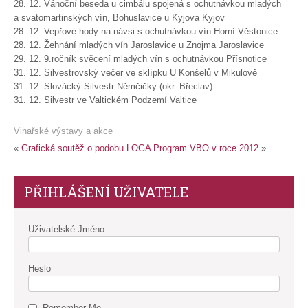
28. 12. Vánoční beseda u cimbálu spojená s ochutnávkou mladých
a svatomartinských vín, Bohuslavice u Kyjova Kyjov
28. 12. Vepřové hody na návsi s ochutnávkou vín Horní Věstonice
28. 12. Žehnání mladých vín Jaroslavice u Znojma Jaroslavice
29. 12. 9.ročník svěcení mladých vín s ochutnávkou Přísnotice
31. 12. Silvestrovský večer ve sklípku U Konšelů v Mikulově
31. 12. Slovácký Silvestr Němčičky (okr. Břeclav)
31. 12. Silvestr ve Valtickém Podzemí Valtice
Vinařské výstavy a akce
«
Grafická soutěž o podobu LOGA
Program VBO v roce 2012
»
PŘIHLÁŠENÍ UŽIVATELE
Uživatelské Jméno
Heslo
Remember Me