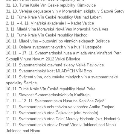
31. 10. Turné Krále Vín České republiky Klimkovice
31. 10. Veřejná degustace vín v Moravském sklípku v Šatově Šatov
2. 11. Turné Krále Vín České republiky Ústí nad Labem
2. 11. – 4. 11. Vinařská akademie I – Kadet Valtice
3. 11. Mladá vína Moravská Nová Ves Moravská Nová Ves
3. 11. Turné Krále Vín České republiky Náchod
10. 11. Mladé víno – putování po vinných sklepech Bořetice
10. 11. Oslava svatomartinských vín a husí Hustopeče
10. 11. – 17. 11. Svatomartinská husa a mladá vína Vinařství Petr
Skoupil Vinum Novum 2012 Velké Bílovice
10. 11. Svatomartinské otevřené sklepy Velké Pavlovice
10. 11. Svatomartinský košt MLADÝCH VÍN Brno
10. 11. Svěcení vína, ochutnávka mladých vín a svatomartinské
speciality Šardice
10. 11. Turné Krále Vín České republiky Nová Paka
11. 11. Slavnost Svatomartinských vín Karlštejn
11. 11. – 12. 11. Svatomartinská Husa na Kapličce Zaječí
11. 11. Svatomartinská ochutnávka ve vinotéce Antika Znojmo
11. 11. Svatomartinská vína Čejkovice (okr. Hodonín)
11. 11. Svatomartinská vína Dolní Moravy Hodonín (okr. Hodonín)
11. 11. Svatomartinská vína v Domě Vína v Jablonci nad Nisou
Jablonec nad Nisou