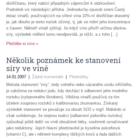
disiřičitanu, který nabízí případným zájemcům k odzkoušení.
Podrobně viz následující příloha. Jednoduchy-zpusob sireni Častý
dotaz vinařů, používajících na síření vína 10%-ní disiřičitan draselný
je, jak dlouho je tento roztok účinný, tj. jak se mění jeho koncentrace
s časem. Někteří vinaři zjišťují, že když víno přisíří určitou dávkou
síry, výsledek měření tomu neodpovídá, je nižší, a z toho […]
Přečtěte si více »
Několik poznámek ke stanovení
síry ve víně
14.01.2007
|
Žádné komentáře
|
Přednášky
Metoda stanovení “síry”, tedy volného nebo vázaného oxidu siřičitého,
je založena na redukci jodu, kdy dochází k odbarvení jeho modrého
roztoku (vybarveného škrobem). Většina vinařů používá za tím
účelem soupravu roztoků s kalibrovanou zkumavkou. Získaný
výsledek stanovení se považuje za obsah SO2 v mg/l. Málokdo si
však uvědomuje, že stejnou reakci (odbarvení jodového roztoku)
způsobují ještě další ve víně obsažené látky, souhrnně označované
jako reduktony. Jejich hlavní představitel je kyselina askorbová
(vitamín C), ale i některé komplexy těžkých kovů a řada dalších