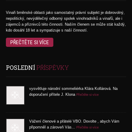
Vinaři brněnské oblasti jako samostatný právní subjekt je dobrovolný,
nepolitický, nevýdělečný odborný spolek vinohradníků a vinařů, ale i
zájemců a příznivců této činnosti. Naším členem se může stát každý,
kdo dosáhl 18 let a sympatizuje s naší činností.
PŘEČTĚTE SI VÍCE
POSLEDNÍ
PŘÍSPĚVKY
vysvětluje národní sommeliérka Klára Kollárová. Na
doporučení přítele J. Klona
Přečtěte si více
Vážení členové a přátelé VBO. Dovolte , abych Vám
připomněl a zároveň Vás...
Přečtěte si více