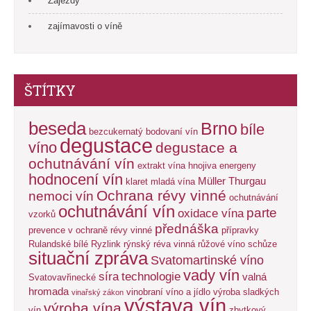
Zájezdy
zajímavosti o víně
ŠTÍTKY
beseda
Brno
bíle
bezcukernatý
bodovaní vín
degustace
víno
degustace a
ochutnávání vín
extrakt vína
hnojiva energeny
hodnocení vín
Müller Thurgau
klaret
mladá vína
Ochrana révy vinné
nemoci vín
ochutnávání
ochutnávání vín
parte
oxidace vína
vzorků
přednáška
prevence v ochraně révy vinné
přípravky
Rulandské bílé
Ryzlink rýnský
réva vinná
růžové víno
schůze
situační zpráva
Svatomartinské víno
vady vín
síra
technologie
valná
Svatovavřinecké
hromada
vinobraní
víno a jídlo
výroba sladkých
vinařský zákon
výstava vín
výroba vína
vín
zbytkový