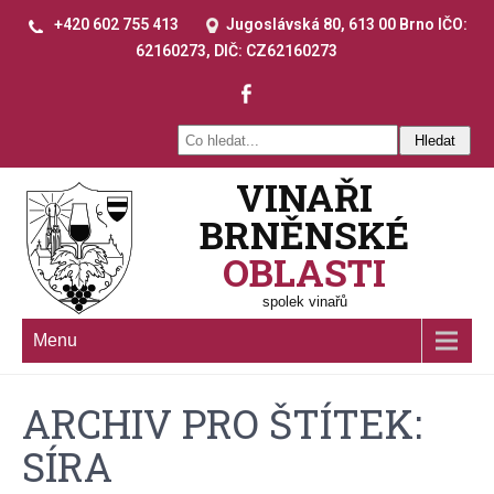
+420 602 755 413
Jugoslávská 80, 613 00 Brno IČO:
62160273, DIČ: CZ62160273
VINAŘI
BRNĚNSKÉ
OBLASTI
spolek vinařů
Menu
ARCHIV PRO ŠTÍTEK:
SÍRA