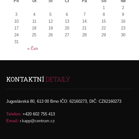
Po
Út
St
Čt
Pá
So
Ne
1
2
3
4
5
6
7
8
9
10
11
12
13
14
15
16
17
18
19
20
21
22
23
24
25
26
27
28
29
30
31
« Čvn
KONTAKTNÍ
DETAILY
Jugoslávská 80, 613 00 Brno IČO: 62160273, DIČ: CZ62160273
Telefon:
+420 602 755 413
Email:
r.kapp@centrum.cz