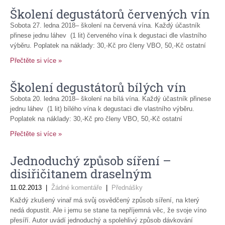
Školení degustátorů červených vín
Sobota 27. ledna 2018– školení na červená vína. Každý účastník
přinese jednu láhev (1 lit) červeného vína k degustaci dle vlastního
výběru. Poplatek na náklady: 30,-Kč pro členy VBO, 50,-Kč ostatní
Přečtěte si více »
Školení degustátorů bílých vín
Sobota 20. ledna 2018– školení na bílá vína. Každý účastník přinese
jednu láhev (1 lit) bílého vína k degustaci dle vlastního výběru.
Poplatek na náklady: 30,-Kč pro členy VBO, 50,-Kč ostatní
Přečtěte si více »
Jednoduchý způsob síření –
disiřičitanem draselným
11.02.2013
|
Žádné komentáře
|
Přednášky
Každý zkušený vinař má svůj osvědčený způsob síření, na který
nedá dopustit. Ale i jemu se stane ta nepříjemná věc, že svoje víno
přesíří. Autor uvádí jednoduchý a spolehlivý způsob dávkování