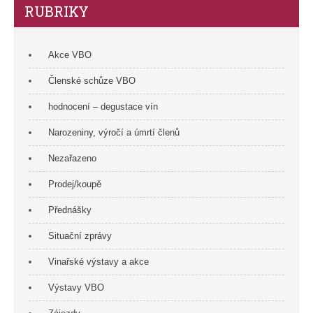
RUBRIKY
Akce VBO
Členské schůze VBO
hodnocení – degustace vín
Narozeniny, výročí a úmrtí členů
Nezařazeno
Prodej/koupě
Přednášky
Situační zprávy
Vinařské výstavy a akce
Výstavy VBO