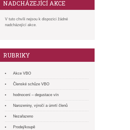
NADCHÁZEJÍCÍ AKCE
V tuto chvíli nejsou k dispozici žádné
nadcházející akce.
RUBRIKY
Akce VBO
Členské schůze VBO
hodnocení – degustace vín
Narozeniny, výročí a úmrtí členů
Nezařazeno
Prodej/koupě