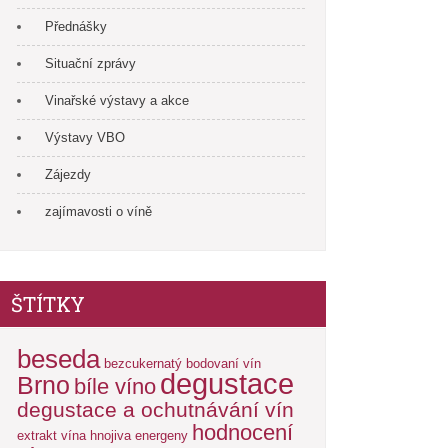
Přednášky
Situační zprávy
Vinařské výstavy a akce
Výstavy VBO
Zájezdy
zajímavosti o víně
ŠTÍTKY
beseda
bezcukernatý
bodovaní vín
degustace
Brno
bíle víno
degustace a ochutnávání vín
hodnocení
extrakt vína
hnojiva energeny