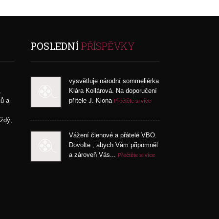
POSLEDNÍ
PŘÍSPĚVKY
vysvětluje národní sommeliérka
,
Klára Kollárová. Na doporučení
ků a
přítele J. Klona
Přečtěte si více
aždý,
Vážení členové a přátelé VBO.
Dovolte , abych Vám připomněl
a zároveň Vás...
Přečtěte si více