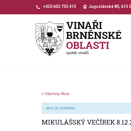
+420 602 755 413
Jugoslávská 80, 613 
VINAŘI
BRNĚNSKÉ
OBLASTI
spolek vinařů
« Všechny Akce
akce již proběhla.
MIKULÁŠSKÝ VEČÍREK 8.12.