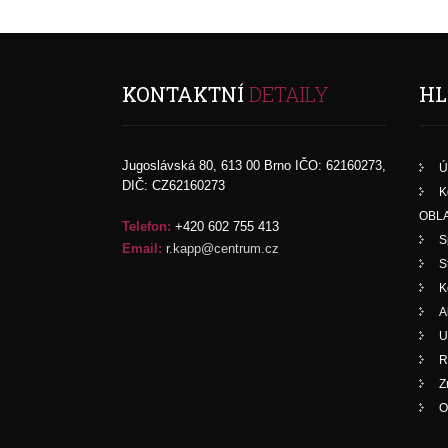
KONTAKTNÍ
DETAILY
HL
Jugoslávská 80, 613 00 Brno IČO: 62160273,
Ú
DIČ: CZ62160273
K
OBLA
Telefon:
+420 602 755 413
S
Email:
r.kapp@centrum.cz
S
K
A
U
R
Z
O