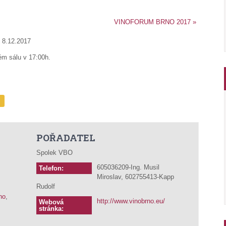
VINOFORUM BRNO 2017
»
 8.12.2017
ém sálu v 17:00h.
POŘADATEL
Spolek VBO
605036209-Ing. Musil
Telefon:
Miroslav, 602755413-Kapp
Rudolf
no
,
http://www.vinobrno.eu/
Webová
stránka: