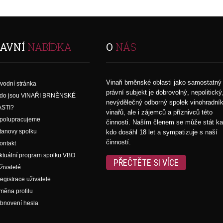
AVNÍ
NABÍDKA
O
NÁS
Vinaři brněnské oblasti jako samostatný
vodní stránka
právní subjekt je dobrovolný, nepolitický
do jsou VINAŘI BRNĚNSKÉ
nevýdělečný odborný spolek vinohradní
STI?
vinařů, ale i zájemců a příznivců této
polupracujeme
činnosti. Naším členem se může stát k
tanovy spolku
kdo dosáhl 18 let a sympatizuje s naší
činností.
ontakt
ktuální program spolku VBO
PŘEČTĚTE SI VÍCE
živatelé
egistrace uživatele
měna profilu
bnovení hesla