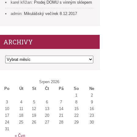
karel křížan
:
Prodej DOMU s vinným sklepem
admin
:
Mikulášský večírek 8.12.2017
ARCHIVY
Archivy
Srpen 2026
Po
Út
St
Čt
Pá
So
Ne
1
2
3
4
5
6
7
8
9
10
11
12
13
14
15
16
17
18
19
20
21
22
23
24
25
26
27
28
29
30
31
« Čvn