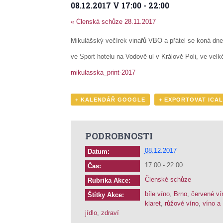
08.12.2017 V 17:00
-
22:00
«
Členská schůze 28.11.2017
Mikulášský večírek vinařů VBO a přátel se koná dne
ve Sport hotelu na Vodově ul v Králově Poli, ve velk
mikulasska_print-2017
+ KALENDÁŘ GOOGLE
+ EXPORTOVAT ICAL
PODROBNOSTI
08.12.2017
Datum:
17:00 - 22:00
Čas:
Členské schůze
Rubrika Akce:
bíle víno
,
Brno
,
červené ví
Štítky Akce:
klaret
,
růžové víno
,
víno a
jídlo
,
zdraví