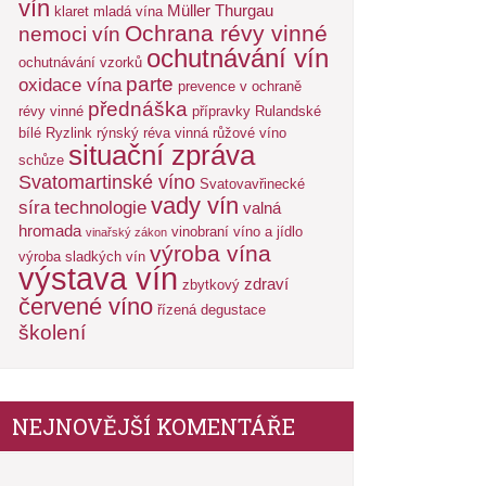
vín
Müller Thurgau
klaret
mladá vína
Ochrana révy vinné
nemoci vín
ochutnávání vín
ochutnávání vzorků
parte
oxidace vína
prevence v ochraně
přednáška
révy vinné
přípravky
Rulandské
bílé
Ryzlink rýnský
réva vinná
růžové víno
situační zpráva
schůze
Svatomartinské víno
Svatovavřinecké
vady vín
síra
technologie
valná
hromada
vinobraní
víno a jídlo
vinařský zákon
výroba vína
výroba sladkých vín
výstava vín
zdraví
zbytkový
červené víno
řízená degustace
školení
NEJNOVĚJŠÍ KOMENTÁŘE