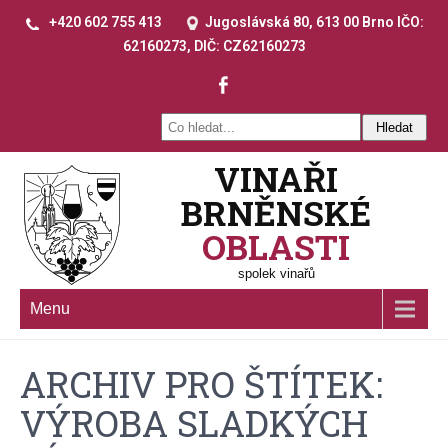
+420 602 755 413
Jugoslávská 80, 613 00 Brno IČO:
62160273, DIČ: CZ62160273
VINAŘI
BRNĚNSKÉ
OBLASTI
spolek vinařů
Menu
ARCHIV PRO ŠTÍTEK:
VÝROBA SLADKÝCH