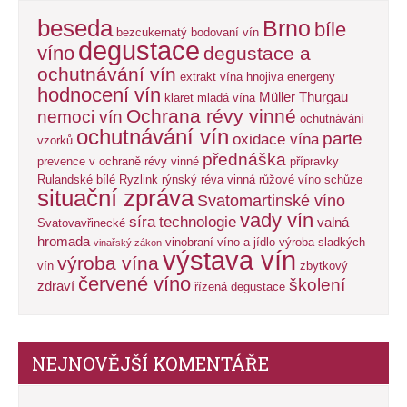
beseda
Brno
bíle
bezcukernatý
bodovaní vín
degustace
víno
degustace a
ochutnávání vín
extrakt vína
hnojiva energeny
hodnocení vín
Müller Thurgau
klaret
mladá vína
Ochrana révy vinné
nemoci vín
ochutnávání
ochutnávání vín
parte
oxidace vína
vzorků
přednáška
prevence v ochraně révy vinné
přípravky
Rulandské bílé
Ryzlink rýnský
réva vinná
růžové víno
schůze
situační zpráva
Svatomartinské víno
vady vín
síra
technologie
valná
Svatovavřinecké
hromada
vinobraní
víno a jídlo
výroba sladkých
vinařský zákon
výstava vín
výroba vína
vín
zbytkový
červené víno
školení
zdraví
řízená degustace
NEJNOVĚJŠÍ KOMENTÁŘE