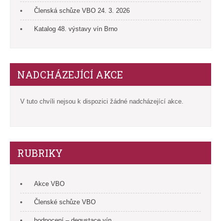
Členská schůze VBO 24. 3. 2026
Katalog 48. výstavy vín Brno
NADCHÁZEJÍCÍ AKCE
V tuto chvíli nejsou k dispozici žádné nadcházející akce.
RUBRIKY
Akce VBO
Členské schůze VBO
hodnocení – degustace vín