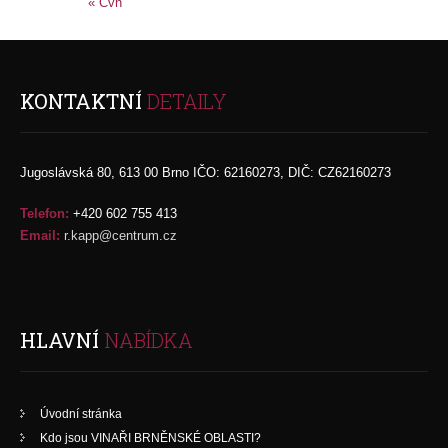
« Čvn
KONTAKTNÍ
DETAILY
Jugoslávská 80, 613 00 Brno IČO: 62160273, DIČ: CZ62160273
Telefon:
+420 602 755 413
Email:
r.kapp@centrum.cz
HLAVNÍ
NABÍDKA
Úvodní stránka
Kdo jsou VINAŘI BRNĚNSKÉ OBLASTI?