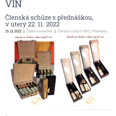
VÍN
Členská schůze s přednáškou,
v úterý 22. 11. 2022
15.11.2022
|
Žádné komentáře
|
Členské schůze VBO
,
Přednášky