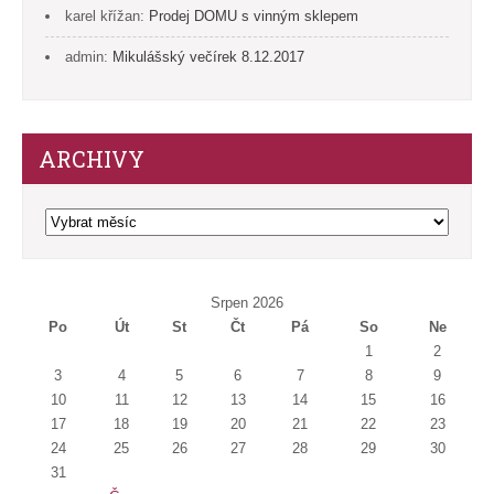
karel křížan
:
Prodej DOMU s vinným sklepem
admin
:
Mikulášský večírek 8.12.2017
ARCHIVY
Archivy
Srpen 2026
Po
Út
St
Čt
Pá
So
Ne
1
2
3
4
5
6
7
8
9
10
11
12
13
14
15
16
17
18
19
20
21
22
23
24
25
26
27
28
29
30
31