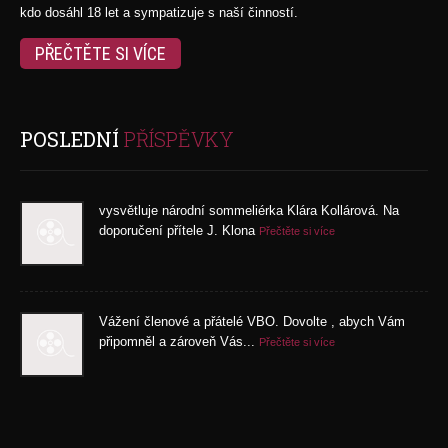
kdo dosáhl 18 let a sympatizuje s naší činností.
PŘEČTĚTE SI VÍCE
POSLEDNÍ
PŘÍSPĚVKY
vysvětluje národní sommeliérka Klára Kollárová. Na
doporučení přítele J. Klona
Přečtěte si více
Vážení členové a přátelé VBO. Dovolte , abych Vám
připomněl a zároveň Vás...
Přečtěte si více