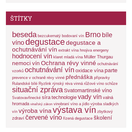
ŠTÍTKY
beseda
Brno
bíle
bezcukernatý
bodovaní vín
degustace
víno
degustace a
ochutnávání vín
extrakt vína
hnojiva energeny
hodnocení vín
Müller Thurgau
klaret
mladá vína
Ochrana révy vinné
nemoci vín
ochutnávání
ochutnávání vín
parte
oxidace vína
vzorků
přednáška
prevence v ochraně révy vinné
přípravky
Rulandské bílé
Ryzlink rýnský
réva vinná
růžové víno
schůze
situační zpráva
Svatomartinské víno
vady vín
síra
technologie
valná
Svatovavřinecké
hromada
vinobraní
víno a jídlo
výroba sladkých
vinařský zákon
výstava vín
výroba vína
vín
zbytkový
červené víno
školení
zdraví
řízená degustace