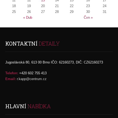
11
12
13
14
15
16
17
18
19
20
21
22
23
24
25
26
27
28
29
30
31
« Dub
Čvn »
KONTAKTNÍ
DETAILY
Jugoslávská 80, 613 00 Brno IČO: 62160273, DIČ: CZ62160273
Telefon:
+420 602 755 413
Email:
r.kapp@centrum.cz
HLAVNÍ
NABÍDKA