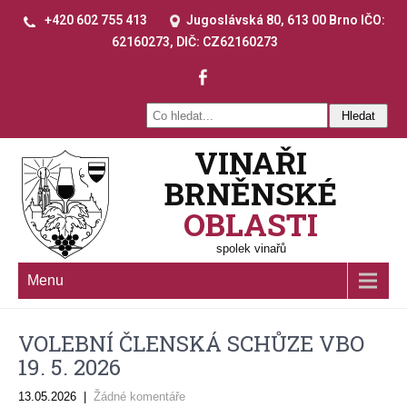
+420 602 755 413
Jugoslávská 80, 613 00 Brno IČO:
62160273, DIČ: CZ62160273
VINAŘI
BRNĚNSKÉ
OBLASTI
spolek vinařů
Menu
VOLEBNÍ ČLENSKÁ SCHŮZE VBO
19. 5. 2026
13.05.2026
|
Žádné komentáře