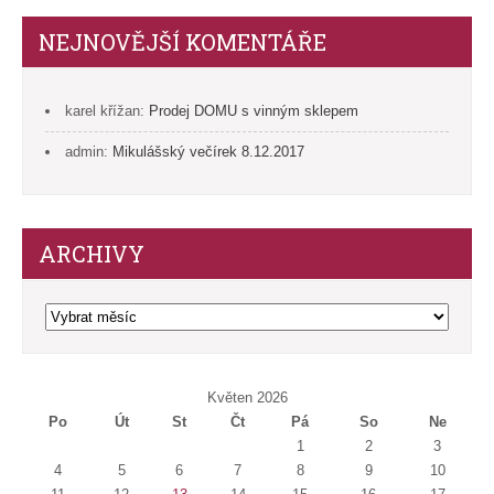
NEJNOVĚJŠÍ KOMENTÁŘE
karel křížan
:
Prodej DOMU s vinným sklepem
admin
:
Mikulášský večírek 8.12.2017
ARCHIVY
Archivy
Květen 2026
Po
Út
St
Čt
Pá
So
Ne
1
2
3
4
5
6
7
8
9
10