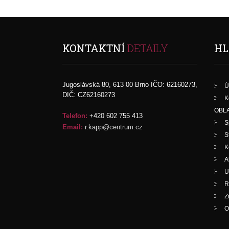
KONTAKTNÍ
DETAILY
HL
Jugoslávská 80, 613 00 Brno IČO: 62160273,
Ú
DIČ: CZ62160273
K
OBLA
Telefon:
+420 602 755 413
S
Email:
r.kapp@centrum.cz
S
K
A
U
R
Z
O