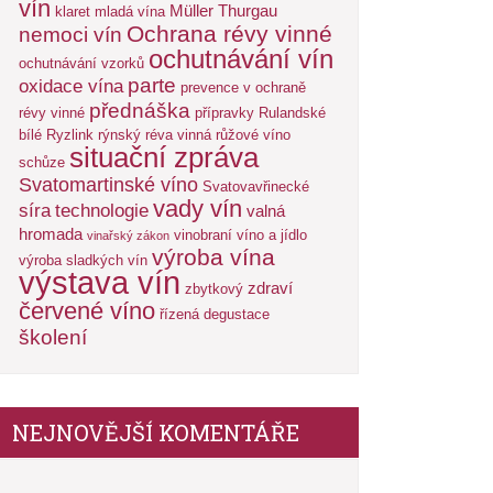
vín
Müller Thurgau
klaret
mladá vína
Ochrana révy vinné
nemoci vín
ochutnávání vín
ochutnávání vzorků
parte
oxidace vína
prevence v ochraně
přednáška
révy vinné
přípravky
Rulandské
bílé
Ryzlink rýnský
réva vinná
růžové víno
situační zpráva
schůze
Svatomartinské víno
Svatovavřinecké
vady vín
síra
technologie
valná
hromada
vinobraní
víno a jídlo
vinařský zákon
výroba vína
výroba sladkých vín
výstava vín
zdraví
zbytkový
červené víno
řízená degustace
školení
NEJNOVĚJŠÍ KOMENTÁŘE