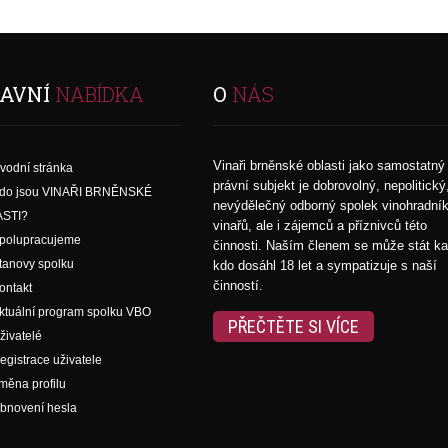
AVNÍ
NABÍDKA
O
NÁS
Vinaři brněnské oblasti jako samostatný
vodní stránka
právní subjekt je dobrovolný, nepolitický
do jsou VINAŘI BRNĚNSKÉ
nevýdělečný odborný spolek vinohradní
STI?
vinařů, ale i zájemců a příznivců této
polupracujeme
činnosti. Naším členem se může stát k
tanovy spolku
kdo dosáhl 18 let a sympatizuje s naší
činností.
ontakt
ktuální program spolku VBO
PŘEČTĚTE SI VÍCE
živatelé
egistrace uživatele
měna profilu
bnovení hesla