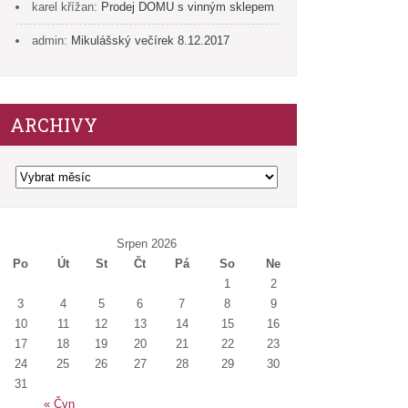
karel křížan
:
Prodej DOMU s vinným sklepem
admin
:
Mikulášský večírek 8.12.2017
ARCHIVY
Archivy
Srpen 2026
Po
Út
St
Čt
Pá
So
Ne
1
2
3
4
5
6
7
8
9
10
11
12
13
14
15
16
17
18
19
20
21
22
23
24
25
26
27
28
29
30
31
« Čvn