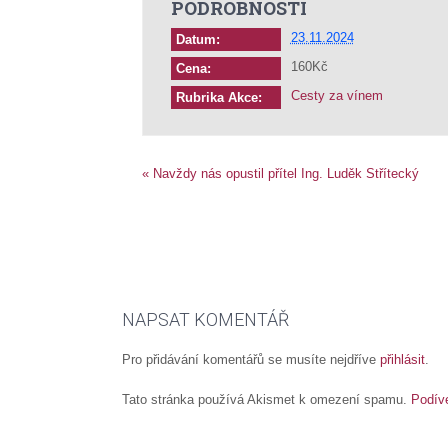
PODROBNOSTI
23.11.2024
Datum:
160Kč
Cena:
Cesty za vínem
Rubrika Akce:
«
Navždy nás opustil přítel Ing. Luděk Střítecký
NAPSAT KOMENTÁŘ
Pro přidávání komentářů se musíte nejdříve
přihlásit
.
Tato stránka používá Akismet k omezení spamu.
Podív