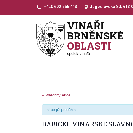
+420 602 755 413
Jugoslávská 80, 613 
VINAŘI
BRNĚNSKÉ
OBLASTI
spolek vinařů
« Všechny Akce
akce již proběhla.
BABICKÉ VINAŘSKÉ SLAVN