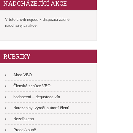
NADCHÁZEJÍCÍ AKCE
V tuto chvíli nejsou k dispozici žádné
nadcházející akce.
RUBRIKY
Akce VBO
Členské schůze VBO
hodnocení – degustace vín
Narozeniny, výročí a úmrtí členů
Nezařazeno
Prodej/koupě