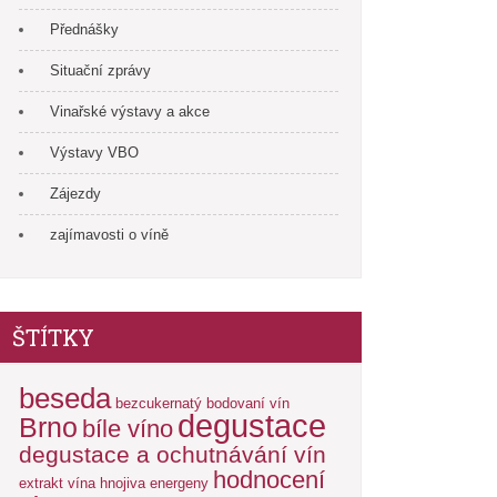
Přednášky
Situační zprávy
Vinařské výstavy a akce
Výstavy VBO
Zájezdy
zajímavosti o víně
ŠTÍTKY
beseda
bezcukernatý
bodovaní vín
degustace
Brno
bíle víno
degustace a ochutnávání vín
hodnocení
extrakt vína
hnojiva energeny