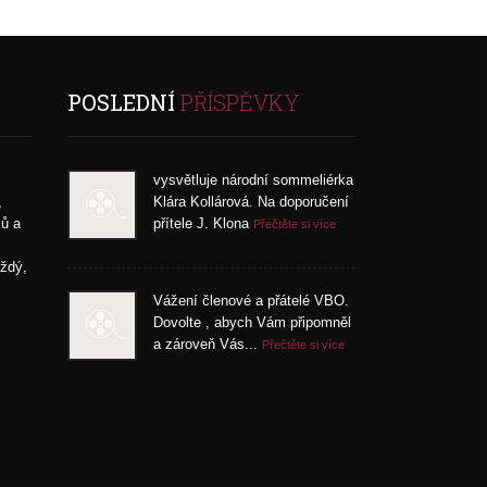
POSLEDNÍ
PŘÍSPĚVKY
vysvětluje národní sommeliérka
,
Klára Kollárová. Na doporučení
ků a
přítele J. Klona
Přečtěte si více
aždý,
Vážení členové a přátelé VBO.
Dovolte , abych Vám připomněl
a zároveň Vás...
Přečtěte si více