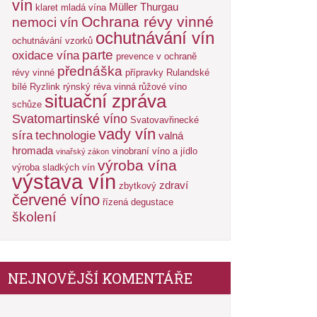
vín
Müller Thurgau
klaret
mladá vína
Ochrana révy vinné
nemoci vín
ochutnávání vín
ochutnávání vzorků
parte
oxidace vína
prevence v ochraně
přednáška
révy vinné
přípravky
Rulandské
bílé
Ryzlink rýnský
réva vinná
růžové víno
situační zpráva
schůze
Svatomartinské víno
Svatovavřinecké
vady vín
síra
technologie
valná
hromada
vinobraní
víno a jídlo
vinařský zákon
výroba vína
výroba sladkých vín
výstava vín
zdraví
zbytkový
červené víno
řízená degustace
školení
NEJNOVĚJŠÍ KOMENTÁŘE