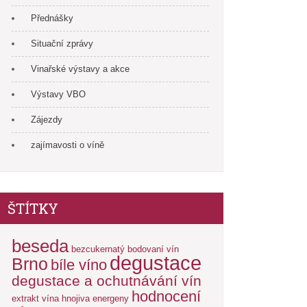
Přednášky
Situační zprávy
Vinařské výstavy a akce
Výstavy VBO
Zájezdy
zajímavosti o víně
ŠTÍTKY
beseda
bezcukernatý
bodovaní vín
degustace
Brno
bíle víno
degustace a ochutnávání vín
hodnocení
extrakt vína
hnojiva energeny