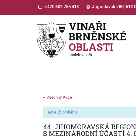
+420 602 755 413
Jugoslávská 80, 613 
VINAŘI
BRNĚNSKÉ
OBLASTI
spolek vinařů
« Všechny Akce
akce již proběhla.
44. JIHOMORAVSKÁ REGIO
S MEZINÁRODNÍ ÚČASTÍ 4. 6