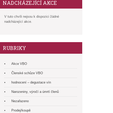
NADCHÁZEJÍCÍ AKCE
V tuto chvíli nejsou k dispozici žádné
nadcházející akce.
RUBRIKY
Akce VBO
Členské schůze VBO
hodnocení – degustace vín
Narozeniny, výročí a úmrtí členů
Nezařazeno
Prodej/koupě