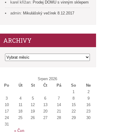
karel křížan
:
Prodej DOMU s vinným sklepem
admin
:
Mikulášský večírek 8.12.2017
ARCHIVY
Archivy
Srpen 2026
Po
Út
St
Čt
Pá
So
Ne
1
2
3
4
5
6
7
8
9
10
11
12
13
14
15
16
17
18
19
20
21
22
23
24
25
26
27
28
29
30
31
« Čvn