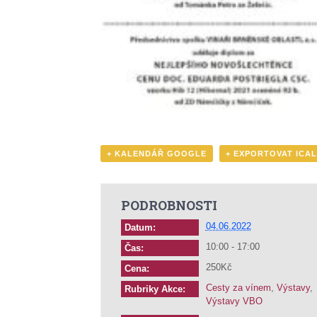
+ KALENDÁŘ GOOGLE
+ EXPORTOVAT ICAL
PODROBNOSTI
04.06.2022
Datum:
10:00 - 17:00
Čas:
250Kč
Cena:
Cesty za vínem
,
Výstavy
,
Rubriky Akce:
Výstavy VBO