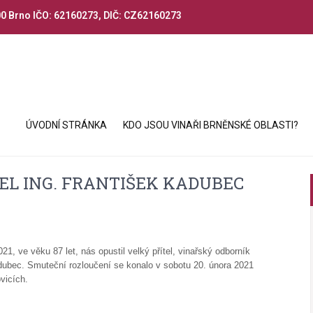
00 Brno IČO: 62160273, DIČ: CZ62160273
ÚVODNÍ STRÁNKA
KDO JSOU VINAŘI BRNĚNSKÉ OBLASTI?
EL ING. FRANTIŠEK KADUBEC
, ve věku 87 let, nás opustil velký přítel, vinařský odborník
adubec. Smuteční rozloučení se konalo v sobotu 20. února 2021
vicích.