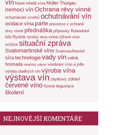
vín
Müller Thurgau
klaret
mladá vína
Ochrana révy vinné
nemoci vín
ochutnávání vín
ochutnávání vzorků
parte
oxidace vína
prevence v ochraně
přednáška
révy vinné
přípravky
Rulandské
bílé
Ryzlink rýnský
réva vinná
růžové víno
situační zpráva
schůze
Svatomartinské víno
Svatovavřinecké
vady vín
síra
technologie
valná
hromada
vinobraní
víno a jídlo
vinařský zákon
výroba vína
výroba sladkých vín
výstava vín
zdraví
zbytkový
červené víno
řízená degustace
školení
NEJNOVĚJŠÍ KOMENTÁŘE