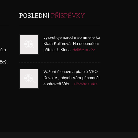
POSLEDNÍ
PŘÍSPĚVKY
vysvětluje národní sommeliérka
,
Klára Kollárová. Na doporučení
ků a
přítele J. Klona
Přečtěte si více
aždý,
Vážení členové a přátelé VBO.
Dovolte , abych Vám připomněl
a zároveň Vás...
Přečtěte si více