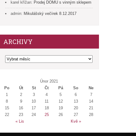
karel křížan
:
Prodej DOMU s vinným sklepem
admin
:
Mikulášský večírek 8.12.2017
ARCHIVY
Archivy
Únor 2021
Po
Út
St
Čt
Pá
So
Ne
1
2
3
4
5
6
7
8
9
10
11
12
13
14
15
16
17
18
19
20
21
22
23
24
25
26
27
28
« Lis
Kvě »