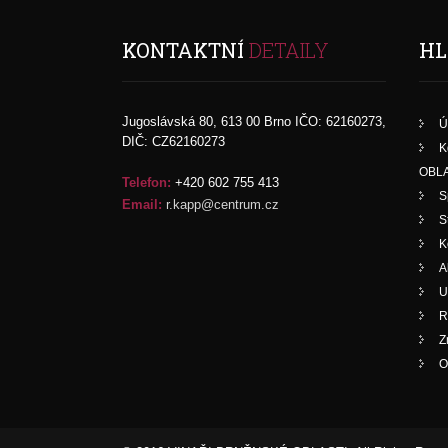
KONTAKTNÍ
DETAILY
HL
Jugoslávská 80, 613 00 Brno IČO: 62160273,
Ú
DIČ: CZ62160273
K
OBLA
Telefon:
+420 602 755 413
S
Email:
r.kapp@centrum.cz
S
K
A
U
R
Z
O