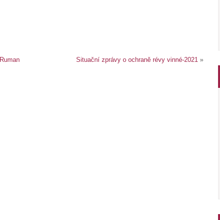
n Ruman
Situační zprávy o ochraně révy vinné-2021
»