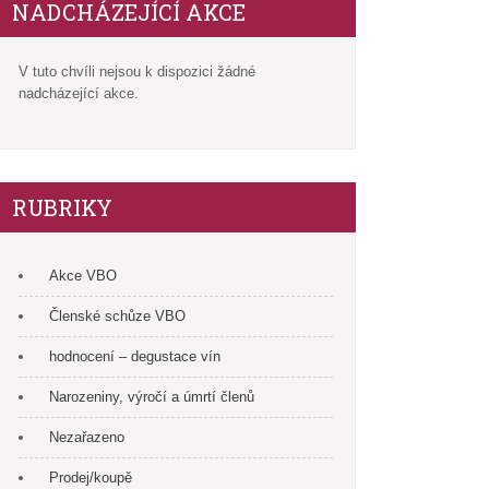
NADCHÁZEJÍCÍ AKCE
V tuto chvíli nejsou k dispozici žádné
nadcházející akce.
RUBRIKY
Akce VBO
Členské schůze VBO
hodnocení – degustace vín
Narozeniny, výročí a úmrtí členů
Nezařazeno
Prodej/koupě