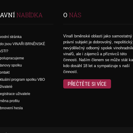
AVNÍ
NABÍDKA
O
NÁS
Vinaři brněnské oblasti jako samostatný
vodní stránka
právní subjekt je dobrovolný, nepolitický
do jsou VINAŘI BRNĚNSKÉ
nevýdělečný odborný spolek vinohradní
STI?
vinařů, ale i zájemců a příznivců této
polupracujeme
činnosti. Naším členem se může stát k
tanovy spolku
kdo dosáhl 18 let a sympatizuje s naší
činností.
ontakt
ktuální program spolku VBO
PŘEČTĚTE SI VÍCE
živatelé
egistrace uživatele
měna profilu
bnovení hesla