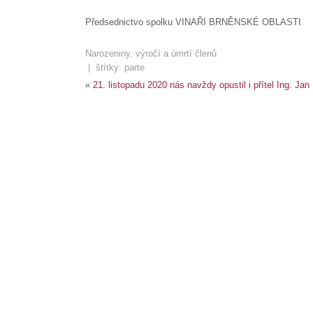
Předsednictvo spolku VINAŘI BRNĚNSKÉ OBLASTI
Narozeniny, výročí a úmrtí členů
| štítky:
parte
«
21. listopadu 2020 nás navždy opustil i přítel Ing. Ja