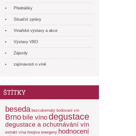
Přednášky
Situační zprávy
Vinařské výstavy a akce
Výstavy VBO
Zájezdy
zajímavosti o víně
ŠTÍTKY
beseda
bezcukernatý
bodovaní vín
degustace
Brno
bíle víno
degustace a ochutnávání vín
hodnocení
extrakt vína
hnojiva energeny