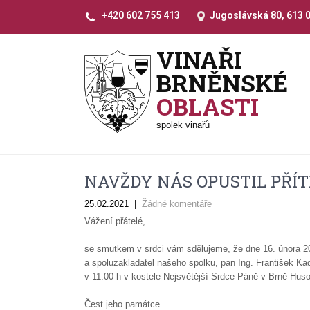
+420 602 755 413
Jugoslávská 80, 613 
VINAŘI
BRNĚNSKÉ
OBLASTI
spolek vinařů
NAVŽDY NÁS OPUSTIL PŘÍT
25.02.2021
|
Žádné komentáře
Vážení přátelé,
se smutkem v srdci vám sdělujeme, že dne 16. února 2021
a spoluzakladatel našeho spolku, pan Ing. František K
v 11:00 h v kostele Nejsvětější Srdce Páně v Brně Huso
Čest jeho památce.