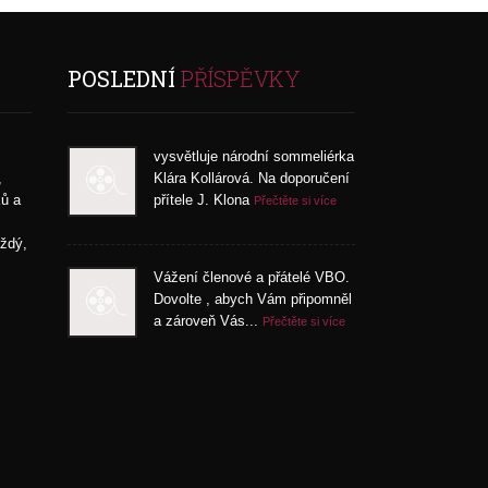
POSLEDNÍ
PŘÍSPĚVKY
vysvětluje národní sommeliérka
,
Klára Kollárová. Na doporučení
ků a
přítele J. Klona
Přečtěte si více
aždý,
Vážení členové a přátelé VBO.
Dovolte , abych Vám připomněl
a zároveň Vás...
Přečtěte si více