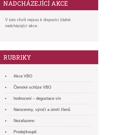
NADCHÁZEJÍCÍ AKCE
V tuto chvíli nejsou k dispozici žádné
nadcházející akce.
RUBRIKY
Akce VBO
Členské schůze VBO
hodnocení – degustace vín
Narozeniny, výročí a úmrtí členů
Nezařazeno
Prodej/koupě