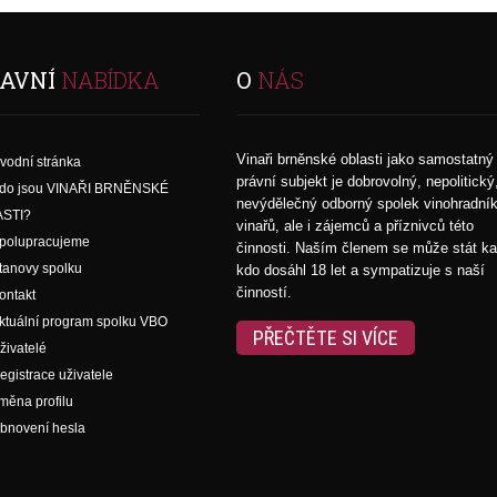
AVNÍ
NABÍDKA
O
NÁS
Vinaři brněnské oblasti jako samostatný
vodní stránka
právní subjekt je dobrovolný, nepolitický
do jsou VINAŘI BRNĚNSKÉ
nevýdělečný odborný spolek vinohradní
STI?
vinařů, ale i zájemců a příznivců této
polupracujeme
činnosti. Naším členem se může stát k
tanovy spolku
kdo dosáhl 18 let a sympatizuje s naší
činností.
ontakt
ktuální program spolku VBO
PŘEČTĚTE SI VÍCE
živatelé
egistrace uživatele
měna profilu
bnovení hesla