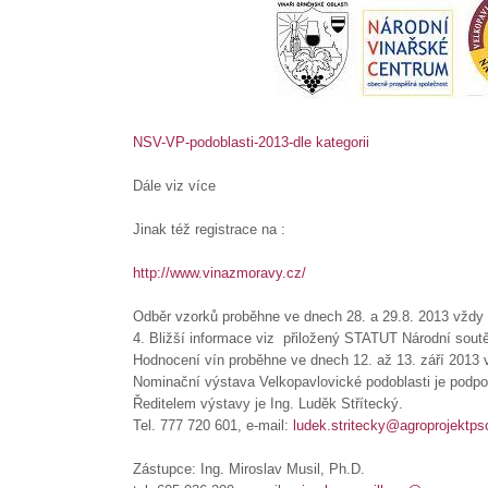
NSV-VP-podoblasti-2013-dle kategorii
Dále viz více
Jinak též registrace na :
http://www.vinazmoravy.cz/
Odběr vzorků proběhne ve dnech 28. a 29.8. 2013 vždy 
4. Bližší informace viz přiložený STATUT Národní soutě
Hodnocení vín proběhne ve dnech 12. až 13. září 2013 v
Nominační výstava Velkopavlovické podoblasti je podp
Ředitelem výstavy je Ing. Luděk Střítecký.
Tel. 777 720 601, e-mail:
ludek.stritecky@agroprojektps
Zástupce: Ing. Miroslav Musil, Ph.D.