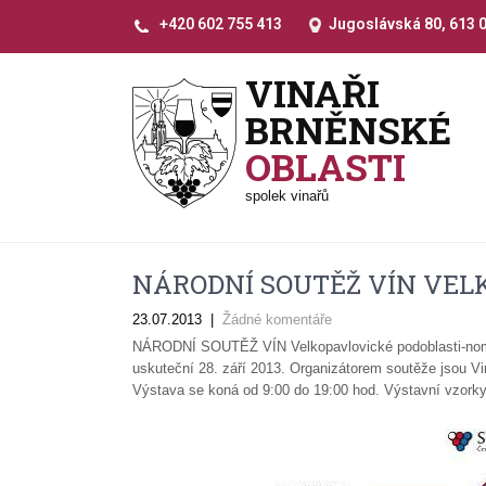
+420 602 755 413
Jugoslávská 80, 613 
VINAŘI
BRNĚNSKÉ
OBLASTI
spolek vinařů
NÁRODNÍ SOUTĚŽ VÍN VEL
23.07.2013
|
Žádné komentáře
NÁRODNÍ SOUTĚŽ VÍN Velkopavlovické podoblasti-nomi
uskuteční 28. září 2013. Organizátorem soutěže jsou Vi
Výstava se koná od 9:00 do 19:00 hod. Výstavní vzork