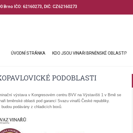
00 Brno IČO: 62160273, DIČ: CZ62160273
ÚVODNÍ STRÁNKA
KDO JSOU VINAŘI BRNĚNSKÉ OBLASTI?
KOPAVLOVICKÉ PODOBLASTI
nační výstava v Kongresovém centru BVV na Výstavišti 1 v Brně se
naři brněnské oblasti pod garancí Svazu vinařů České republiky.
y budou podávány z chladicích boxů.