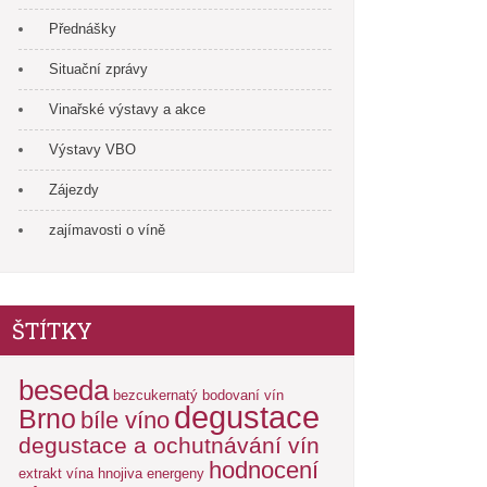
Přednášky
Situační zprávy
Vinařské výstavy a akce
Výstavy VBO
Zájezdy
zajímavosti o víně
ŠTÍTKY
beseda
bezcukernatý
bodovaní vín
degustace
Brno
bíle víno
degustace a ochutnávání vín
hodnocení
extrakt vína
hnojiva energeny