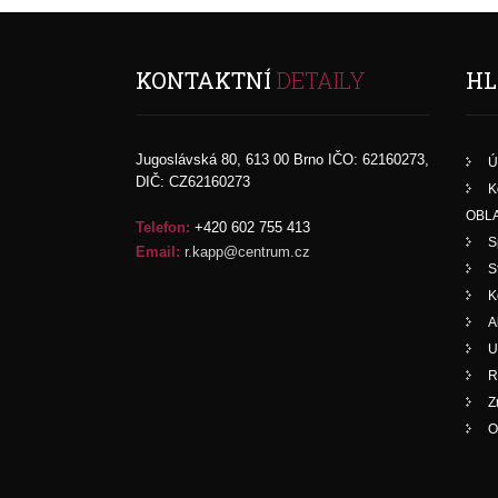
KONTAKTNÍ
DETAILY
HL
Jugoslávská 80, 613 00 Brno IČO: 62160273,
Ú
DIČ: CZ62160273
K
OBLA
Telefon:
+420 602 755 413
S
Email:
r.kapp@centrum.cz
S
K
A
U
R
Z
O