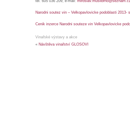
tel. 605 036 209, e-mail:
miroslav.musilbrno@seznam.c
Narodni soutez vin – Velkopavlovicke podoblasti 2013- s
Cenik inzerce Narodni souteze vin Velkopavlovicke podo
Vinařské výstavy a akce
«
Návštěva vinařství GLOSOVI