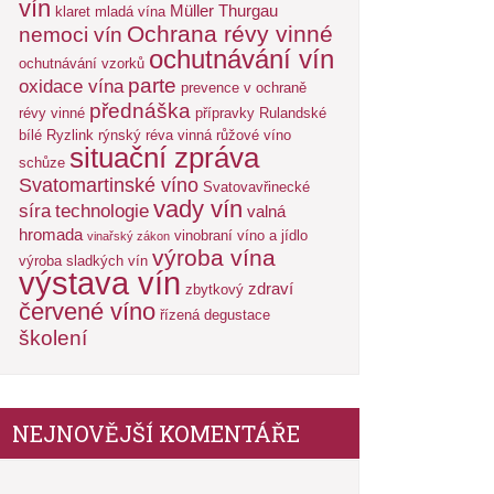
vín
Müller Thurgau
klaret
mladá vína
Ochrana révy vinné
nemoci vín
ochutnávání vín
ochutnávání vzorků
parte
oxidace vína
prevence v ochraně
přednáška
révy vinné
přípravky
Rulandské
bílé
Ryzlink rýnský
réva vinná
růžové víno
situační zpráva
schůze
Svatomartinské víno
Svatovavřinecké
vady vín
síra
technologie
valná
hromada
vinobraní
víno a jídlo
vinařský zákon
výroba vína
výroba sladkých vín
výstava vín
zdraví
zbytkový
červené víno
řízená degustace
školení
NEJNOVĚJŠÍ KOMENTÁŘE