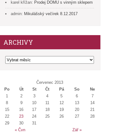
karel křížan
:
Prodej DOMU s vinným sklepem
admin
:
Mikulášský večírek 8.12.2017
ARCHIVY
Archivy
Červenec 2013
Po
Út
St
Čt
Pá
So
Ne
1
2
3
4
5
6
7
8
9
10
11
12
13
14
15
16
17
18
19
20
21
22
23
24
25
26
27
28
29
30
31
« Čvn
Zář »