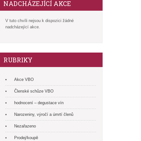
NADCHÁZEJÍCÍ AKCE
V tuto chvíli nejsou k dispozici žádné
nadcházející akce.
RUBRIKY
Akce VBO
Členské schůze VBO
hodnocení – degustace vín
Narozeniny, výročí a úmrtí členů
Nezařazeno
Prodej/koupě