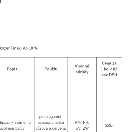
Y
škození max. do 10 %
Cena za
Vhodné
Popis
Použití
1 kg v Kč
odrůdy
bez DPH
pro elegantní,
tináza k šetrnému
ovocná a tenká
RM, FR,
559,-
uvolnění barvy
růžová a červená
SV, ZW