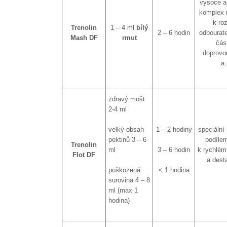
vysoce a
komplex n
k ro
Trenolin
1 – 4 ml
bílý
2 – 6 hodin
odbourat
Mash DF
rmut
čás
doprovo
a 
zdravý mošt
2-4 ml
velký obsah
1 – 2 hodiny
speciální
pektinů 3 – 6
podílem
Trenolin
ml
3 – 6 hodin
k rychlém
Flot DF
a desta
poškozená
< 1 hodina
surovina 4 – 8
ml (max 1
hodina)