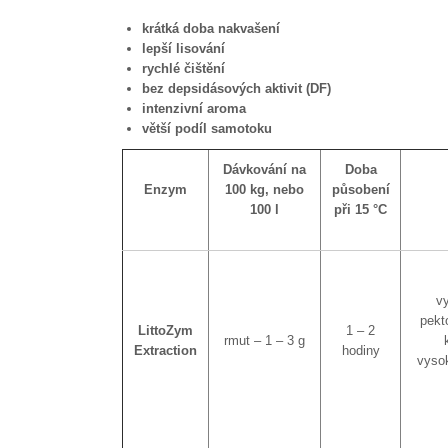
krátká doba nakvašení
lepší lisování
rychlé čištění
bez depsidásových aktivit (DF)
intenzivní aroma
větší podíl samotoku
Dávkování na
Doba
Enzym
100 kg, nebo
působení
100 l
při 15 °C
vy
pekt
LittoZym
1 – 2
rmut – 1 – 3 g
Extraction
hodiny
vyso