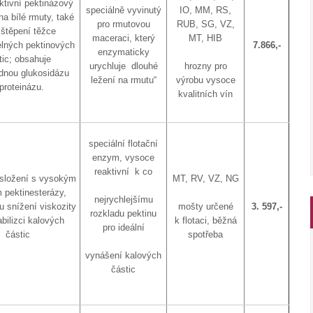
ktivní pektinázový
speciálně vyvinutý
IO, MM, RS,
a bílé rmuty, také
pro rmutovou
RUB, SG, VZ,
zštěpení těžce
maceraci, který
MT, HIB
elných pektinových
7.866,-
enzymaticky
tic; obsahuje
urychluje dlouhé
hrozny pro
dnou glukosidázu
ležení na rmutu“
výrobu vysoce
proteinázu.
kvalitních vín
speciální flotační
enzym, vysoce
reaktivní k co
 složení s vysokým
MT, RV, VZ, NG
 pektinesterázy,
nejrychlejšímu
u snížení viskozity
mošty určené
3. 597,-
rozkladu pektinu
bilizci kalových
k flotaci, běžná
pro ideální
částic
spotřeba
vynášení kalových
částic