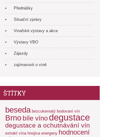
Přednášky
Situační zprávy
Vinařské výstavy a akce
Výstavy VBO
Zájezdy
zajímavosti o víně
ŠTÍTKY
beseda
bezcukernatý
bodovaní vín
degustace
Brno
bíle víno
degustace a ochutnávání vín
hodnocení
extrakt vína
hnojiva energeny