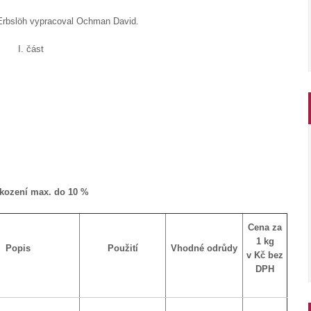
rbslöh vypracoval Ochman David.
I. část
škození max. do 10 %
Cena za
1 kg
Popis
Použití
Vhodné odrůdy
v Kč bez
DPH