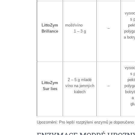
vysoc
s 
LittoZym
mošt/víno
pek
–
Brillance
1 – 3 g
polyg
a botr
vysoc
s 
2 – 5 g mladé
pekt
LittoZym
víno na jemných
–
polyg
Sur lies
kalech
botry
a 
gl
Upozornění: Pro lepší rozptýlení enzymů je doporučeno