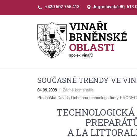
+420 602 755 413
Jugoslávská 80, 613 
VINAŘI
BRNĚNSKÉ
OBLASTI
spolek vinařů
SOUČASNÉ TRENDY VE VIN
04.09.2008
|
Žádné komentáře
Přednáška Davida Ochmana technologa firmy PRONECO
TECHNOLOGICKÁ 
PREPARÁTŮ
A LA LITTORAL