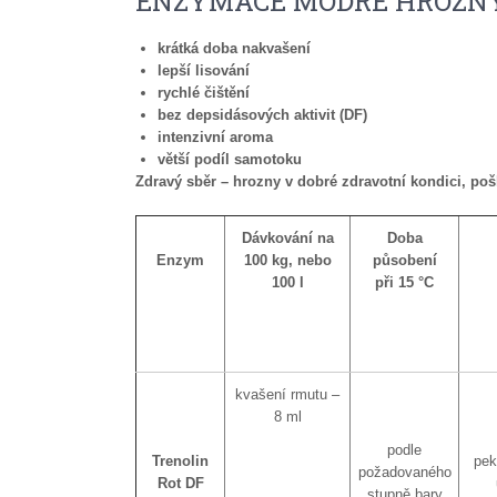
ENZYMACE MODRÉ HROZN
krátká doba nakvašení
lepší lisování
rychlé čištění
bez depsidásových aktivit (DF)
intenzivní aroma
větší podíl samotoku
Zdravý sběr – hrozny v dobré zdravotní kondici, po
Dávkování na
Doba
Enzym
100 kg, nebo
působení
100 l
při 15 °C
kvašení rmutu –
8 ml
podle
Trenolin
pek
požadovaného
Rot DF
stupně bary