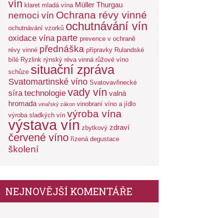
vín
Müller Thurgau
klaret
mladá vína
Ochrana révy vinné
nemoci vín
ochutnávání vín
ochutnávání vzorků
parte
oxidace vína
prevence v ochraně
přednáška
révy vinné
přípravky
Rulandské
bílé
Ryzlink rýnský
réva vinná
růžové víno
situační zpráva
schůze
Svatomartinské víno
Svatovavřinecké
vady vín
síra
technologie
valná
hromada
vinobraní
víno a jídlo
vinařský zákon
výroba vína
výroba sladkých vín
výstava vín
zdraví
zbytkový
červené víno
řízená degustace
školení
NEJNOVĚJŠÍ KOMENTÁŘE