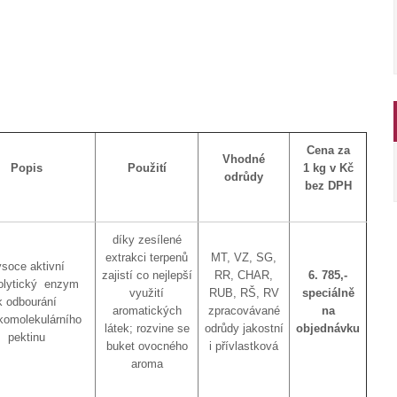
Cena za
Vhodné
Popis
Použití
1 kg v Kč
odrůdy
bez DPH
díky zesílené
extrakci terpenů
MT, VZ, SG,
soce aktivní
zajistí co nejlepší
RR, CHAR,
6. 785,-
olytický enzym
využití
RUB, RŠ, RV
speciálně
k odbourání
aromatických
zpracovávané
na
komolekulárního
látek; rozvine se
odrůdy jakostní
objednávku
pektinu
buket ovocného
i přívlastková
aroma