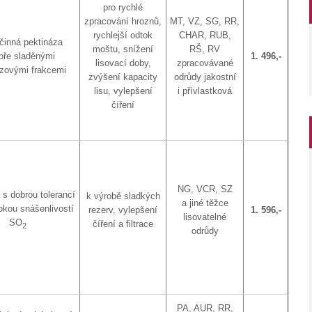
pro rychlé
zpracování hroznů,
MT, VZ, SG, RR,
rychlejší odtok
CHAR, RUB,
účinná pektináza
moštu, snížení
RŠ, RV
bře sladěnými
1. 496,-
lisovací doby,
zpracovávané
ázovými frakcemi
zvýšení kapacity
odrůdy jakostní
lisu, vylepšení
i přívlastková
číření
NG, VCR, SZ
 s dobrou tolerancí
k výrobě sladkých
a jiné těžce
okou snášenlivostí
rezerv, vylepšení
1. 596,-
lisovatelné
SO
číření a filtrace
2
odrůdy
PA, AUR, RR,