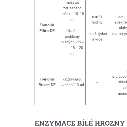
mošt ze
zatíženého
sběru – 10–15
min ½
pekti
ml
hodiny
spektr
Trenolin
akti
Filtro DF
filtrační
min 1 týden
rostlinný
problémy
a více
mladých vín –
15 – 20
ml
s průvod
Trenolin
doznívající
–
aktiv
Bukett DF
kvašení 10 ml
ar
monot
ENZYMACE BÍLÉ HROZNY