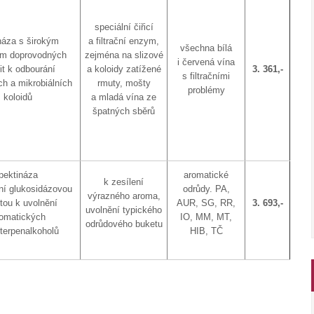
speciální čiřicí
náza s širokým
a filtrační enzym,
všechna bílá
em doprovodných
zejména na slizové
i červená vína
vit k odbourání
a koloidy zatížené
3. 361,-
s filtračními
ch a mikrobiálních
rmuty, mošty
problémy
koloidů
a mladá vína ze
špatných sběrů
pektináza
aromatické
k zesílení
ní glukosidázovou
odrůdy. PA,
výrazného aroma,
itou k uvolnění
AUR, SG, RR,
3. 693,-
uvolnění typického
omatických
IO, MM, MT,
odrůdového buketu
erpenalkoholů
HIB, TČ