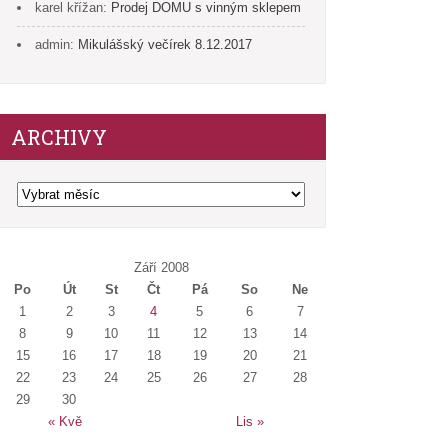
karel křížan
:
Prodej DOMU s vinným sklepem
admin
:
Mikulášský večírek 8.12.2017
ARCHIVY
Archivy
Září 2008
Po
Út
St
Čt
Pá
So
Ne
1
2
3
4
5
6
7
8
9
10
11
12
13
14
15
16
17
18
19
20
21
22
23
24
25
26
27
28
29
30
« Kvě
Lis »