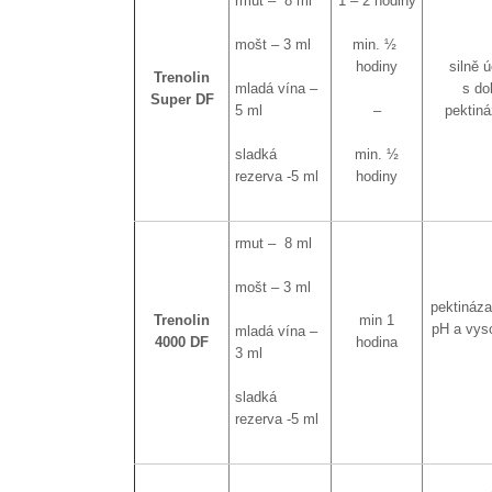
rmut – 8 ml
1 – 2 hodiny
mošt – 3 ml
min. ½
hodiny
silně 
Trenolin
mladá vína –
s do
Super DF
5 ml
–
pektin
sladká
min. ½
rezerva -5 ml
hodiny
rmut – 8 ml
mošt – 3 ml
pektináza
Trenolin
min 1
pH a vys
mladá vína –
4000 DF
hodina
3 ml
sladká
rezerva -5 ml