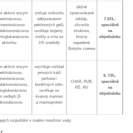
běžně
e aktivní enzym
snižuje viskozitu
zpracovávané
pektinázovou,
odbouráváním
odrůdy,
7.031,-
tinesterázovou
pektinových gelů,
slizovitá
speciálně
alaktouronázovou
uvolňuje terpeny;
struktura,
na
ytisglukanázovou
mošty a vína se
hrozny
objednávku
aktivitou
číří snadněji
napadené
Botrytis cinerea
e aktivní enzym
urychluje rozklad
pektinázovou,
jemných kalů
9. 735,-
inesterázovou,
perforací
CHAR, RUB,
speciálně
alakturonázovou,
buněčných stěn;
RŠ, RV
na
tisglukanázovou
uvolňuje se
objednávku
s vedlejší β-
kvasný mannan
ukosidázovou
a mannoprotein
 jejich rozpuštění v malém množství vody.