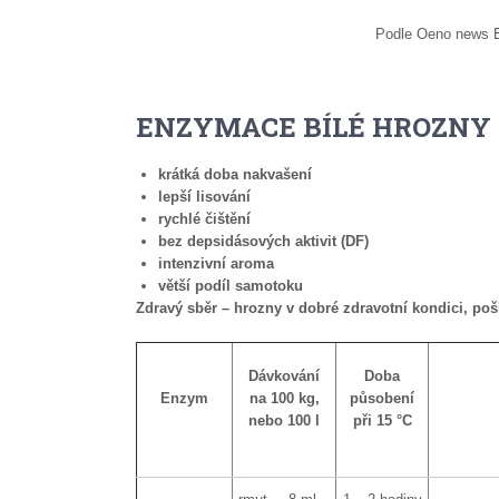
Podle Oeno news E
ENZYMACE BÍLÉ HROZNY
krátká doba nakvašení
lepší lisování
rychlé čištění
bez depsidásových aktivit (DF)
intenzivní aroma
větší podíl samotoku
Zdravý sběr – hrozny v dobré zdravotní kondici, po
Dávkování
Doba
Enzym
na 100 kg,
působení
nebo 100 l
při 15 °C