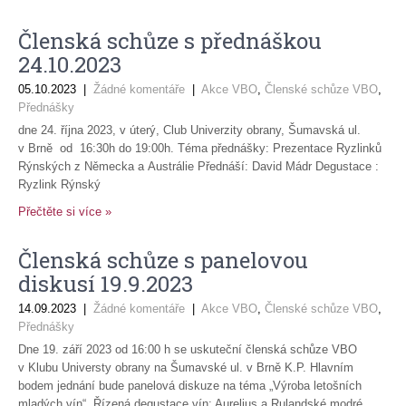
Členská schůze s přednáškou
24.10.2023
05.10.2023
|
Žádné komentáře
|
Akce VBO
,
Členské schůze VBO
,
Přednášky
dne 24. října 2023, v úterý, Club Univerzity obrany, Šumavská ul.
v Brně od 16:30h do 19:00h. Téma přednášky: Prezentace Ryzlinků
Rýnských z Německa a Austrálie Přednáší: David Mádr Degustace :
Ryzlink Rýnský
Přečtěte si více »
Členská schůze s panelovou
diskusí 19.9.2023
14.09.2023
|
Žádné komentáře
|
Akce VBO
,
Členské schůze VBO
,
Přednášky
Dne 19. září 2023 od 16:00 h se uskuteční členská schůze VBO
v Klubu Universty obrany na Šumavské ul. v Brně K.P. Hlavním
bodem jednání bude panelová diskuze na téma „Výroba letošních
mladých vín“. Řízená degustace vín: Aurelius a Rulandské modré