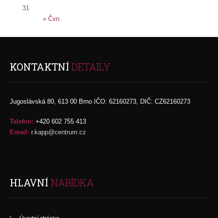
31
« Čvn
KONTAKTNÍ
DETAILY
Jugoslávská 80, 613 00 Brno IČO: 62160273, DIČ: CZ62160273
Telefon:
+420 602 755 413
Email:
r.kapp@centrum.cz
HLAVNÍ
NABÍDKA