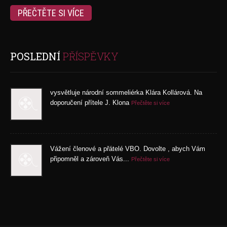
PŘEČTĚTE SI VÍCE
POSLEDNÍ
PŘÍSPĚVKY
vysvětluje národní sommeliérka Klára Kollárová. Na
doporučení přítele J. Klona
Přečtěte si více
Vážení členové a přátelé VBO. Dovolte , abych Vám
připomněl a zároveň Vás...
Přečtěte si více