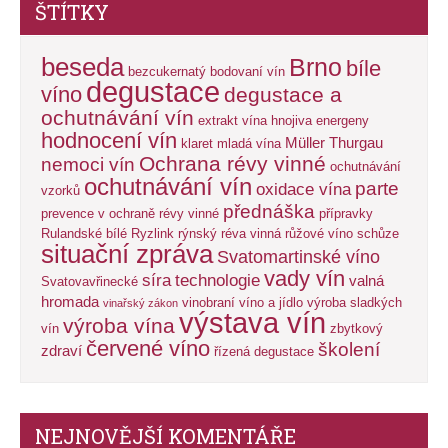
ŠTÍTKY
beseda
Brno
bíle
bezcukernatý
bodovaní vín
degustace
víno
degustace a
ochutnávání vín
extrakt vína
hnojiva energeny
hodnocení vín
Müller Thurgau
klaret
mladá vína
Ochrana révy vinné
nemoci vín
ochutnávání
ochutnávání vín
parte
oxidace vína
vzorků
přednáška
prevence v ochraně révy vinné
přípravky
Rulandské bílé
Ryzlink rýnský
réva vinná
růžové víno
schůze
situační zpráva
Svatomartinské víno
vady vín
síra
technologie
valná
Svatovavřinecké
hromada
vinobraní
víno a jídlo
výroba sladkých
vinařský zákon
výstava vín
výroba vína
vín
zbytkový
červené víno
školení
zdraví
řízená degustace
NEJNOVĚJŠÍ KOMENTÁŘE