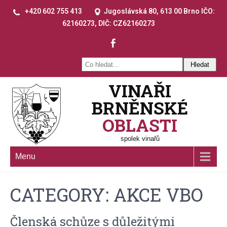
+420 602 755 413
Jugoslávská 80, 613 00 Brno IČO:
62160273, DIČ: CZ62160273
VINAŘI
BRNĚNSKÉ
OBLASTI
spolek vinařů
Menu
CATEGORY: AKCE VBO
Členská schůze s důležitými