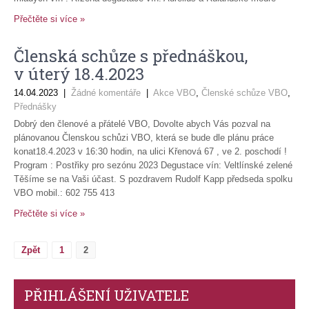
Přečtěte si více »
Členská schůze s přednáškou,
v úterý 18.4.2023
14.04.2023
|
Žádné komentáře
|
Akce VBO
,
Členské schůze VBO
,
Přednášky
Dobrý den členové a přátelé VBO, Dovolte abych Vás pozval na
plánovanou Členskou schůzi VBO, která se bude dle plánu práce
konat18.4.2023 v 16:30 hodin, na ulici Křenová 67 , ve 2. poschodí !
Program : Postřiky pro sezónu 2023 Degustace vín: Veltlínské zelené
Těšíme se na Vaši účast. S pozdravem Rudolf Kapp předseda spolku
VBO mobil.: 602 755 413
Přečtěte si více »
NAVIGACE
Zpět
1
2
PŘÍSPĚVKŮ
PŘIHLÁŠENÍ UŽIVATELE