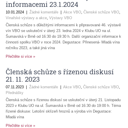
informacemi 23.1.2024
10.01.2024
|
Žádné komentáře
|
Akce VBO
,
Členské schůze VBO
,
Vinařské výstavy a akce
,
Výstavy VBO
Členská schůze s důležitými informacemi k připravované 46. výstavě
vín VBO se uskuteční v úterý 23. ledna 2024 v Klubu UO na ul.
Šumavská v Brně od 16:30 do 19:30 h. Další organizační informace k
činnosti spolku VBO v roce 2024. Degustace: Přinesená- Mladá vína
ročníku 2023, a také jiná vína
Přečtěte si více »
Členská schůze s řízenou diskusí
21. 11. 2023
07.11.2023
|
Žádné komentáře
|
Akce VBO
,
Členské schůze VBO
,
Přednášky
Členská schůze s řízenou diskusí se uskuteční v úterý 21. Listopadu
2023 v Klubu UO na ul. Šumavská v Brně od 16:30 do 19:00 h. Téma
řízené diskuse: Letošní sklízeň hroznů a výroba vín Degustace:
Mladá vína
Přečtěte si více »