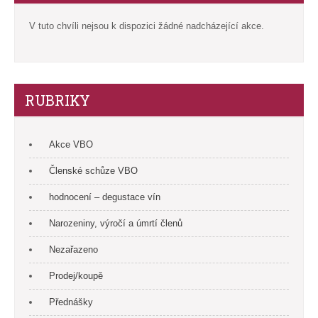
V tuto chvíli nejsou k dispozici žádné nadcházející akce.
RUBRIKY
Akce VBO
Členské schůze VBO
hodnocení – degustace vín
Narozeniny, výročí a úmrtí členů
Nezařazeno
Prodej/koupě
Přednášky