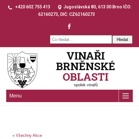
+420 602 755 413
Jugoslávská 80, 613 00 Brno IČO:
62160273, DIČ: CZ62160273
VINAŘI
BRNĚNSKÉ
OBLASTI
spolek vinařů
Menu
« Všechny Akce