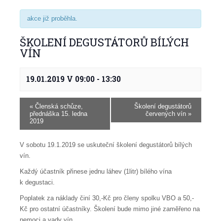
akce již proběhla.
ŠKOLENÍ DEGUSTÁTORŮ BÍLÝCH
VÍN
19.01.2019 V 09:00
-
13:30
«
Členská schůze,
Školení degustátorů
přednáška 15. ledna
červených vín
»
2019
V sobotu 19.1.2019 se uskuteční školení degustátorů bílých
vín.
Každý účastník přinese jednu láhev (1litr) bílého vína
k degustaci.
Poplatek za náklady činí 30,-Kč pro členy spolku VBO a 50,-
Kč pro ostatní účastníky. Školení bude mimo jiné zaměřeno na
nemoci a vady vín.