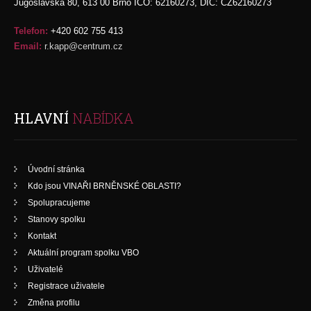
Jugoslávská 80, 613 00 Brno IČO: 62160273, DIČ: CZ62160273
Telefon:
+420 602 755 413
Email:
r.kapp@centrum.cz
HLAVNÍ
NABÍDKA
Úvodní stránka
Kdo jsou VINAŘI BRNĚNSKÉ OBLASTI?
Spolupracujeme
Stanovy spolku
Kontakt
Aktuální program spolku VBO
Uživatelé
Registrace uživatele
Změna profilu