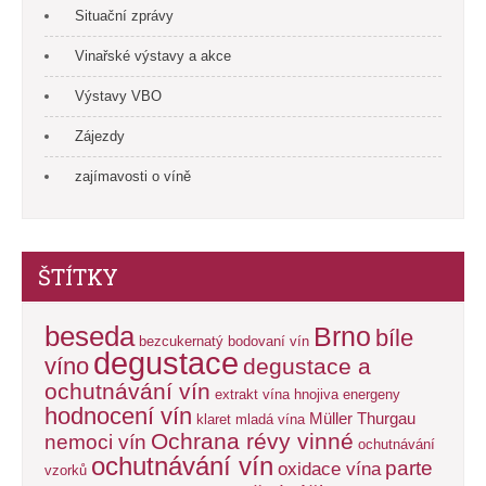
Situační zprávy
Vinařské výstavy a akce
Výstavy VBO
Zájezdy
zajímavosti o víně
ŠTÍTKY
beseda
Brno
bíle
bezcukernatý
bodovaní vín
degustace
víno
degustace a
ochutnávání vín
extrakt vína
hnojiva energeny
hodnocení vín
Müller Thurgau
klaret
mladá vína
Ochrana révy vinné
nemoci vín
ochutnávání
ochutnávání vín
parte
oxidace vína
vzorků