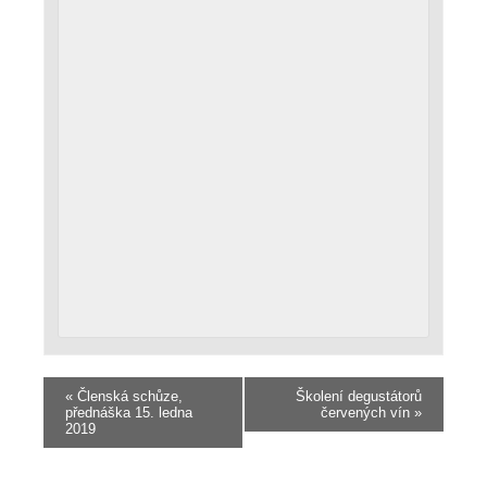
«
Členská schůze,
Školení degustátorů
přednáška 15. ledna
červených vín
»
2019