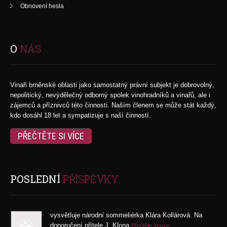
Obnovení hesla
O
NÁS
Vinaři brněnské oblasti jako samostatný právní subjekt je dobrovolný,
nepolitický, nevýdělečný odborný spolek vinohradníků a vinařů, ale i
zájemců a příznivců této činnosti. Naším členem se může stát každý,
kdo dosáhl 18 let a sympatizuje s naší činností.
PŘEČTĚTE SI VÍCE
POSLEDNÍ
PŘÍSPĚVKY
vysvětluje národní sommeliérka Klára Kollárová. Na
doporučení přítele J. Klona
Přečtěte si více