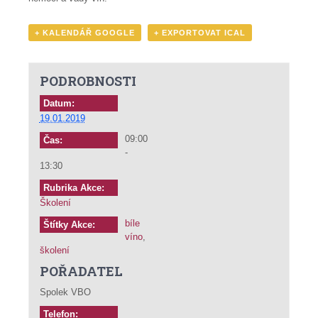
+ KALENDÁŘ GOOGLE
+ EXPORTOVAT ICAL
PODROBNOSTI
Datum:
19.01.2019
09:00
Čas:
-
13:30
Rubrika Akce:
Školení
bíle
Štítky Akce:
víno
,
školení
POŘADATEL
Spolek VBO
Telefon: