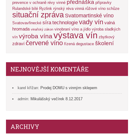
přednáška
prevence v ochraně révy vinné
přípravky
Rulandské bílé
Ryzlink rýnský
réva vinná
růžové víno
schůze
situační zpráva
Svatomartinské víno
vady vín
síra
technologie
valná
Svatovavřinecké
hromada
vinobraní
víno a jídlo
výroba sladkých
vinařský zákon
výstava vín
výroba vína
vín
zbytkový
červené víno
školení
zdraví
řízená degustace
NEJNOVĚJŠÍ KOMENTÁŘE
karel křížan
:
Prodej DOMU s vinným sklepem
admin
:
Mikulášský večírek 8.12.2017
ARCHIVY