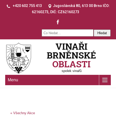
+420 602 755 413
Jugoslávská 80, 613 00 Brno IČO:
62160273, DIČ: CZ62160273
VINAŘI
BRNĚNSKÉ
OBLASTI
spolek vinařů
Menu
« Všechny Akce