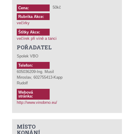
50kč
Cena:
Rubrika Akce:
večírky
Štítky Akce:
večírek při víně a tanci
POŘADATEL
Spolek VBO
Telefon:
605036209-Ing. Musil
Miroslav, 602755413-Kapp
Rudolf
Webová
stránka:
http://www.vinobrno.eu/
MÍSTO
KONÁNÍ