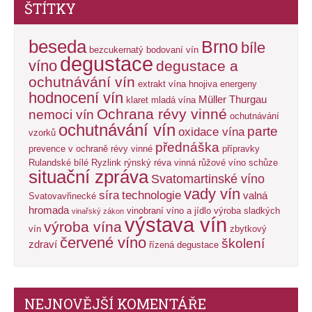
ŠTÍTKY
beseda
Brno
bíle
bezcukernatý
bodovaní vín
degustace
víno
degustace a
ochutnávání vín
extrakt vína
hnojiva energeny
hodnocení vín
Müller Thurgau
klaret
mladá vína
Ochrana révy vinné
nemoci vín
ochutnávání
ochutnávání vín
parte
oxidace vína
vzorků
přednáška
prevence v ochraně révy vinné
přípravky
Rulandské bílé
Ryzlink rýnský
réva vinná
růžové víno
schůze
situační zpráva
Svatomartinské víno
vady vín
síra
technologie
valná
Svatovavřinecké
hromada
vinobraní
víno a jídlo
výroba sladkých
vinařský zákon
výstava vín
výroba vína
vín
zbytkový
červené víno
školení
zdraví
řízená degustace
NEJNOVĚJŠÍ KOMENTÁŘE