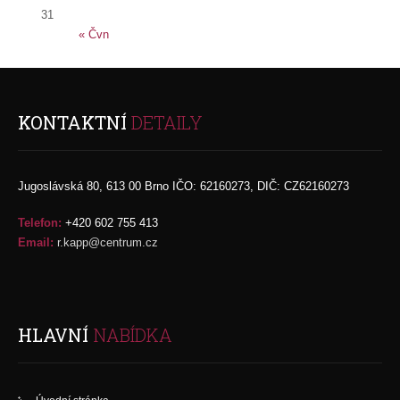
31
« Čvn
KONTAKTNÍ
DETAILY
Jugoslávská 80, 613 00 Brno IČO: 62160273, DIČ: CZ62160273
Telefon:
+420 602 755 413
Email:
r.kapp@centrum.cz
HLAVNÍ
NABÍDKA