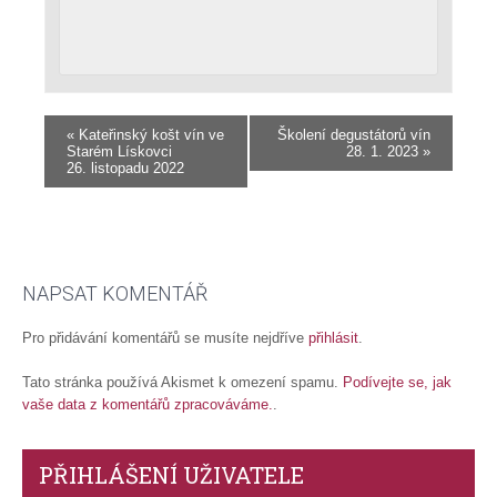
«
Kateřinský košt vín ve
Školení degustátorů vín
Starém Lískovci
28. 1. 2023
»
26. listopadu 2022
NAPSAT KOMENTÁŘ
Pro přidávání komentářů se musíte nejdříve
přihlásit
.
Tato stránka používá Akismet k omezení spamu.
Podívejte se, jak
vaše data z komentářů zpracováváme.
.
PŘIHLÁŠENÍ UŽIVATELE