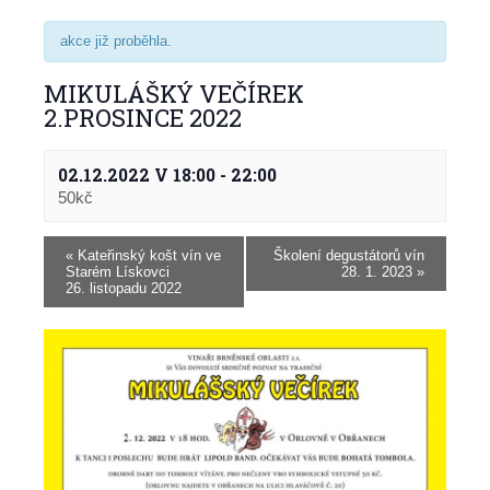
akce již proběhla.
MIKULÁŠKÝ VEČÍREK
2.PROSINCE 2022
02.12.2022 V 18:00
-
22:00
50kč
«
Kateřinský košt vín ve
Školení degustátorů vín
Starém Lískovci
28. 1. 2023
»
26. listopadu 2022