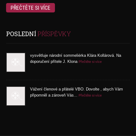
PŘEČTĚTE SI VÍCE
POSLEDNÍ
PŘÍSPĚVKY
vysvětluje národní sommeliérka Klára Kollárová. Na
doporučení přítele J. Klona
Přečtěte si více
Vážení členové a přátelé VBO. Dovolte , abych Vám
připomněl a zároveň Vás...
Přečtěte si více