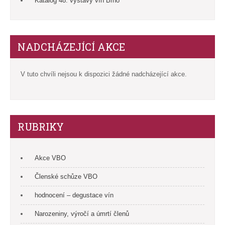
Katalog 48. výstavy vín Brno
NADCHÁZEJÍCÍ AKCE
V tuto chvíli nejsou k dispozici žádné nadcházející akce.
RUBRIKY
Akce VBO
Členské schůze VBO
hodnocení – degustace vín
Narozeniny, výročí a úmrtí členů