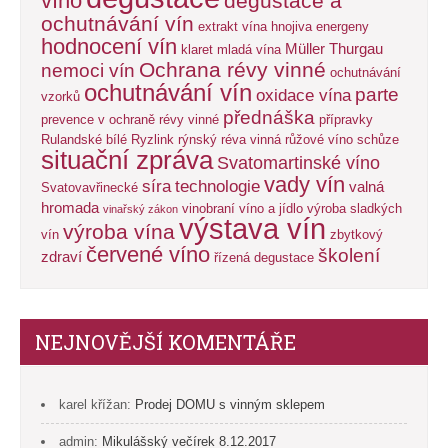
víno
degustace a
ochutnávání vín
extrakt vína
hnojiva energeny
hodnocení vín
Müller Thurgau
klaret
mladá vína
Ochrana révy vinné
nemoci vín
ochutnávání
ochutnávání vín
parte
oxidace vína
vzorků
přednáška
prevence v ochraně révy vinné
přípravky
Rulandské bílé
Ryzlink rýnský
réva vinná
růžové víno
schůze
situační zpráva
Svatomartinské víno
vady vín
síra
technologie
valná
Svatovavřinecké
hromada
vinobraní
víno a jídlo
výroba sladkých
vinařský zákon
výstava vín
výroba vína
vín
zbytkový
červené víno
školení
zdraví
řízená degustace
NEJNOVĚJŠÍ KOMENTÁŘE
karel křížan
:
Prodej DOMU s vinným sklepem
admin
:
Mikulášský večírek 8.12.2017