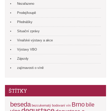
Nezařazeno
Prodej/koupě
Přednášky
Situační zprávy
Vinařské výstavy a akce
Výstavy VBO
Zájezdy
zajímavosti o víně
ŠTÍTKY
beseda
Brno
bíle
bezcukernatý
bodovaní vín
degustace