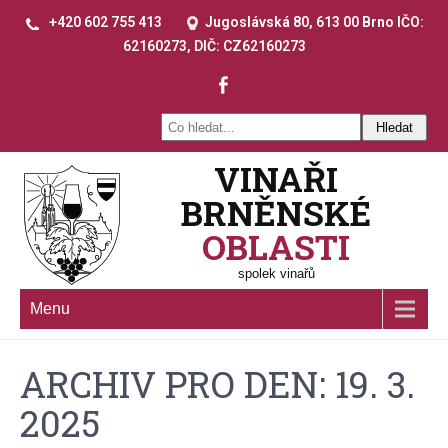
+420 602 755 413
Jugoslávská 80, 613 00 Brno IČO:
62160273, DIČ: CZ62160273
VINAŘI
BRNĚNSKÉ
OBLASTI
spolek vinařů
Menu
ARCHIV PRO DEN: 19. 3.
2025