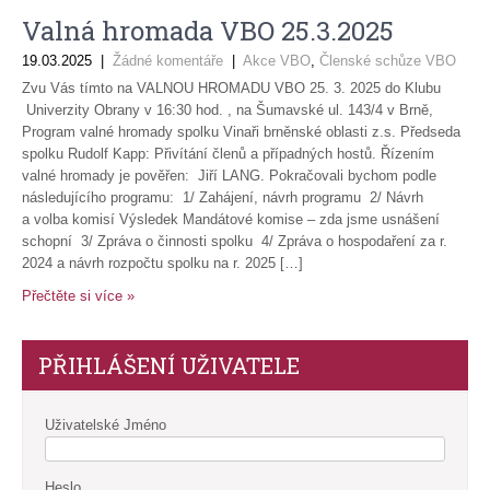
Valná hromada VBO 25.3.2025
19.03.2025
|
Žádné komentáře
|
Akce VBO
,
Členské schůze VBO
Zvu Vás tímto na VALNOU HROMADU VBO 25. 3. 2025 do Klubu
Univerzity Obrany v 16:30 hod. , na Šumavské ul. 143/4 v Brně,
Program valné hromady spolku Vinaři brněnské oblasti z.s. Předseda
spolku Rudolf Kapp: Přivítání členů a případných hostů. Řízením
valné hromady je pověřen: Jiří LANG. Pokračovali bychom podle
následujícího programu: 1/ Zahájení, návrh programu 2/ Návrh
a volba komisí Výsledek Mandátové komise – zda jsme usnášení
schopní 3/ Zpráva o činnosti spolku 4/ Zpráva o hospodaření za r.
2024 a návrh rozpočtu spolku na r. 2025 […]
Přečtěte si více »
PŘIHLÁŠENÍ UŽIVATELE
Uživatelské Jméno
Heslo